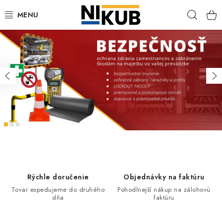
Prejsť
Hľad
na
obsah
N
EKOLÓGIA
i
k
BEZPEČNOSŤ
Predchádzajúce
Na
u
ORGANIZÁCIA PREVÁDZKY
b
-
ZDRAVIE
v
á
Obchodné podmienky
Ochrana osobných údajov
Blog
Kontakt
Ako nakupovať
š
Rýchle doručenie
Objednávky na faktúru
s
Tovar expedujeme do druhého
Pohodlnejší nákup na zálohovú
p
dňa
faktúru
o