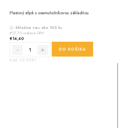
Plastový stĺpik s osemuholníkovou základňou
Skladom viac ako 100 ks
€17,70 vrátane DPH
€14,40
DO KOŠÍKA
Kód:
CV 5091