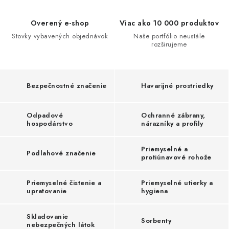
ľ
Overený e-shop
Viac ako 10 000 produktov
a
Stovky vybavených objednávok
Naše portfólio neustále
h
rozširujeme
l
i
Bezpečnostné značenie
Havarijné prostriedky
v
ý
Odpadové
Ochranné zábrany,
hospodárstvo
nárazníky a profily
p
a
Priemyselné a
Podlahové značenie
protiúnavové rohože
r
t
Priemyselné čistenie a
Priemyselné utierky a
upratovanie
hygiena
n
e
Skladovanie
Sorbenty
nebezpečných látok