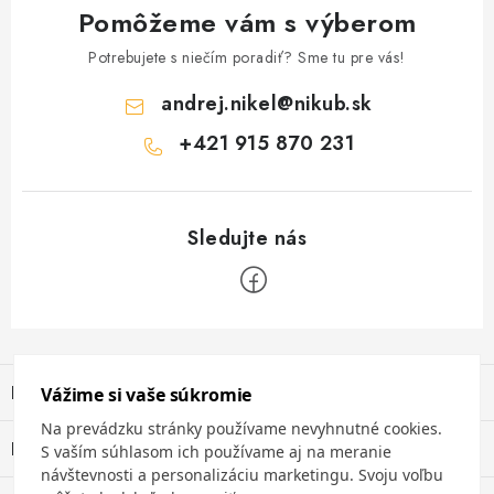
Pomôžeme vám s výberom
Potrebujete s niečím poradiť? Sme tu pre vás!
andrej.nikel
@
nikub.sk
+421 915 870 231
Z
á
Informácie pre vás
p
ä
Obchodné podmienky
Blog
t
Ochrana osobných údajov
Únik nebezpečných látok na pracovisku