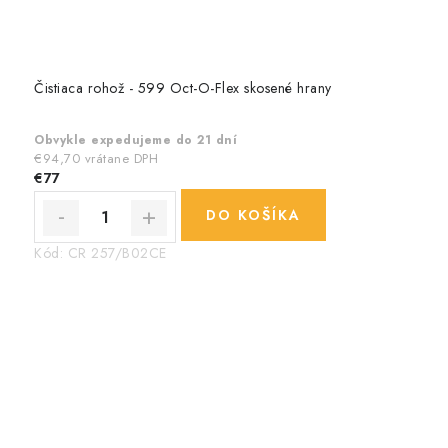
Čistiaca rohož - 599 Oct-O-Flex skosené hrany
Obvykle expedujeme do 21 dní
€94,70 vrátane DPH
€77
DO KOŠÍKA
Kód:
CR 257/B02CE