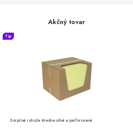
r
Akčný tovar
Tip
Tip
Tip
Tip
Sorpčné rohože stredne silné a perforované