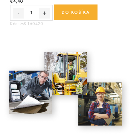
€4,40
DO KOŠÍKA
Kód:
MS 160420