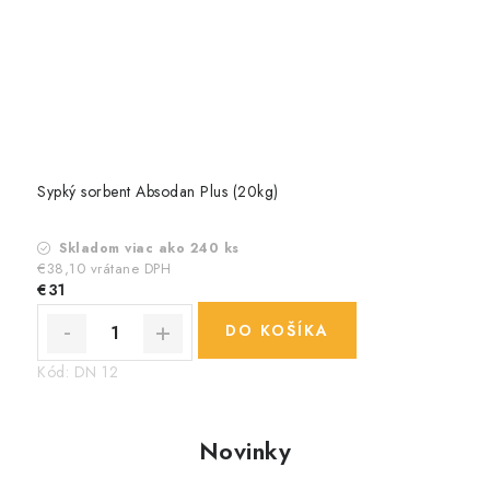
Sypký sorbent Absodan Plus (20kg)
Skladom viac ako 240 ks
€38,10 vrátane DPH
€31
DO KOŠÍKA
Kód:
DN 12
Novinky