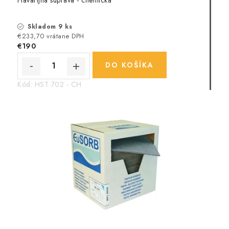
Skladom 9 ks
€233,70 vrátane DPH
€190
DO KOŠÍKA
Kód:
HST 702 - CH