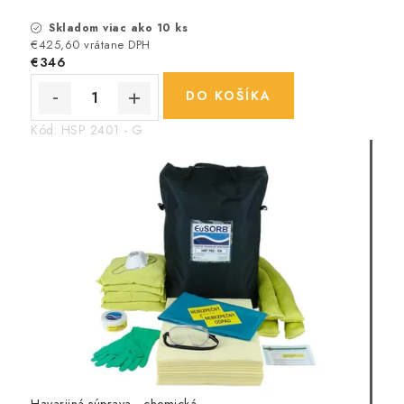
Skladom viac ako 10 ks
€425,60 vrátane DPH
€346
DO KOŠÍKA
Kód:
HSP 2401 - G
Havarijná súprava - chemická