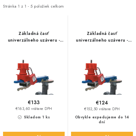
i
e
Stránka
1
z
1
-
5
položiek celkom
s
n
p
i
r
e
Základná časť
Základná časť
o
p
univerzálneho uzáveru -
univerzálneho uzáveru -
veľká
malá
d
r
u
o
k
d
t
u
o
k
v
t
o
€133
€124
v
€163,60 vrátane DPH
€152,50 vrátane DPH
Skladom 1 ks
Obvykle expedujeme do 14
dní