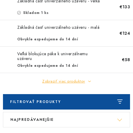
Základná časť univerzálneho uzáveru - veľká
€133
Skladom 1 ks
Základná časť univerzálneho uzáveru - malá
€124
Obvykle expedujeme do 14 dní
Veľká blokujúca páka k univerzálnemu
uzáveru
€58
Obvykle expedujeme do 14 dní
Zobraziť viac produktov
FILTROVAŤ PRODUKTY
V
R
NAJPREDÁVANEJŠIE
ý
a
p
d