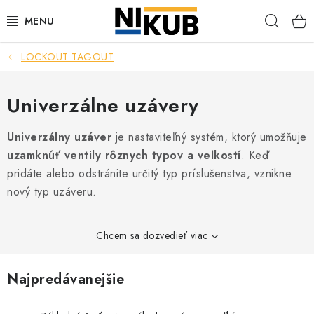
Prejsť
Hľad
na
obsah
LOCKOUT TAGOUT
EKOLÓGIA
BEZPEČNOSŤ
Univerzálne uzávery
ORGANIZÁCIA PREVÁDZKY
Univerzálny uzáver
je nastaviteľný systém, ktorý umožňuje
uzamknúť ventily rôznych typov a veľkostí
. Keď
ZDRAVIE
pridáte alebo odstránite určitý typ príslušenstva, vznikne
nový typ uzáveru.
Obchodné podmienky
Ochrana osobných údajov
Blog
Kontakt
Ako nakupovať
Chcem sa dozvedieť viac
Najpredávanejšie