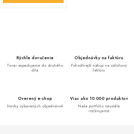
O
v
l
á
d
Rýchle doručenie
Objednávky na faktúru
a
Tovar expedujeme do druhého
Pohodlnejší nákup na zálohovú
dňa
faktúru
c
i
e
p
Overený e-shop
Viac ako 10 000 produktov
r
Stovky vybavených objednávok
Naše portfólio neustále
v
rozširujeme
k
y