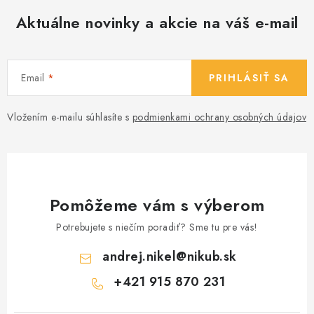
v
ý
Aktuálne novinky a akcie na váš e-mail
p
i
s
Email
PRIHLÁSIŤ SA
u
Vložením e-mailu súhlasíte s
podmienkami ochrany osobných údajov
Pomôžeme vám s výberom
Potrebujete s niečím poradiť? Sme tu pre vás!
andrej.nikel
@
nikub.sk
+421 915 870 231