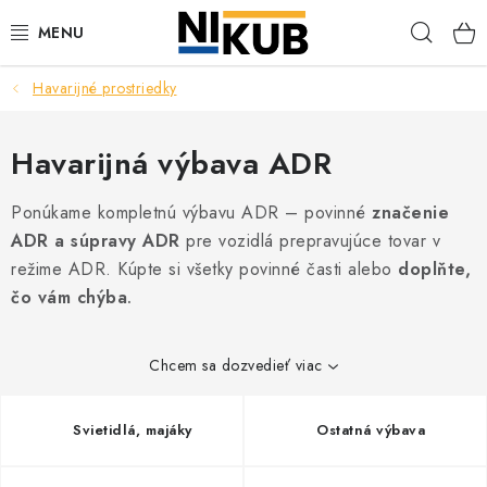
Prejsť
Hľad
na
obsah
Havarijné prostriedky
EKOLÓGIA
BEZPEČNOSŤ
Havarijná výbava ADR
ORGANIZÁCIA PREVÁDZKY
Ponúkame kompletnú výbavu ADR – povinné
značenie
ADR a súpravy ADR
pre vozidlá prepravujúce tovar v
ZDRAVIE
režime ADR. Kúpte si všetky povinné časti alebo
doplňte,
čo vám chýba
.
Obchodné podmienky
Ochrana osobných údajov
Blog
Kontakt
Ako nakupovať
Chcem sa dozvedieť viac
Svietidlá, majáky
Ostatná výbava