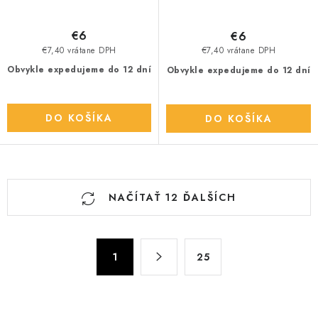
€6
€6
€7,40 vrátane DPH
€7,40 vrátane DPH
Obvykle expedujeme do 12 dní
Obvykle expedujeme do 12 dní
DO KOŠÍKA
DO KOŠÍKA
O
NAČÍTAŤ 12 ĎALŠÍCH
v
l
á
S
d
1
25
t
a
r
c
á
n
i