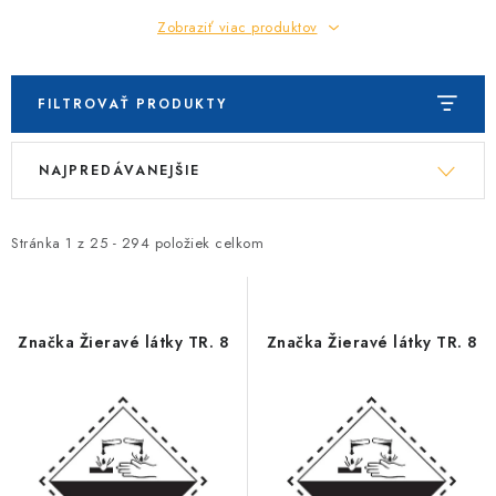
Zobraziť viac produktov
FILTROVAŤ PRODUKTY
V
R
NAJPREDÁVANEJŠIE
ý
a
p
d
i
e
Stránka
1
z
25
-
294
položiek celkom
s
n
p
i
r
e
Značka Žieravé látky TR. 8
Značka Žieravé látky TR. 8
o
p
d
r
u
o
k
d