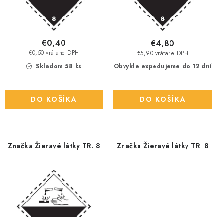
t
u
o
k
v
t
o
€0,40
€4,80
v
€0,50 vrátane DPH
€5,90 vrátane DPH
Skladom 58 ks
Obvykle expedujeme do 12 dní
DO KOŠÍKA
DO KOŠÍKA
Značka Žieravé látky TR. 8
Značka Žieravé látky TR. 8