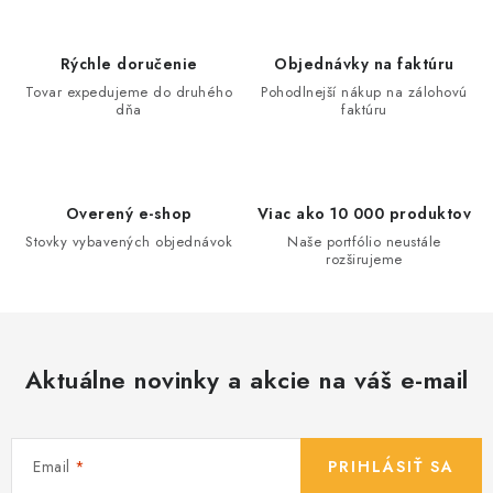
k
e
o
p
Rýchle doručenie
Objednávky na faktúru
v
r
Tovar expedujeme do druhého
Pohodlnejší nákup na zálohovú
a
v
dňa
faktúru
n
k
i
y
e
v
Overený e-shop
Viac ako 10 000 produktov
ý
Stovky vybavených objednávok
Naše portfólio neustále
p
rozširujeme
i
s
u
Aktuálne novinky a akcie na váš e-mail
Email
PRIHLÁSIŤ SA