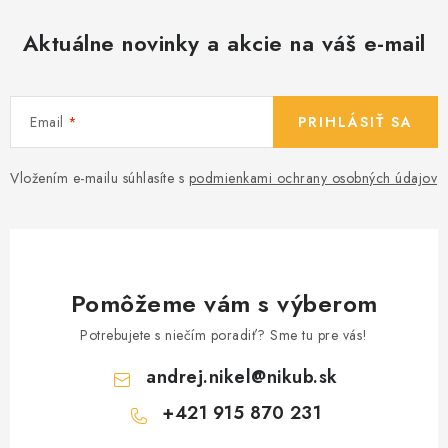
v
ý
Aktuálne novinky a akcie na váš e-mail
p
i
s
Email
PRIHLÁSIŤ SA
u
Vložením e-mailu súhlasíte s
podmienkami ochrany osobných údajov
Pomôžeme vám s výberom
Potrebujete s niečím poradiť? Sme tu pre vás!
andrej.nikel
@
nikub.sk
+421 915 870 231