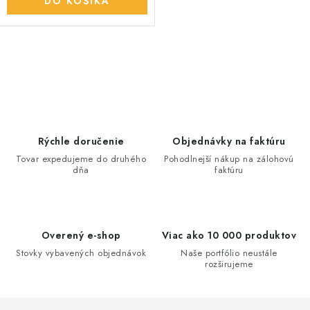
DO KOŠÍKA
O
v
l
á
d
Rýchle doručenie
Objednávky na faktúru
a
Tovar expedujeme do druhého
Pohodlnejší nákup na zálohovú
dňa
faktúru
c
i
e
p
Overený e-shop
Viac ako 10 000 produktov
r
Stovky vybavených objednávok
Naše portfólio neustále
v
rozširujeme
k
y