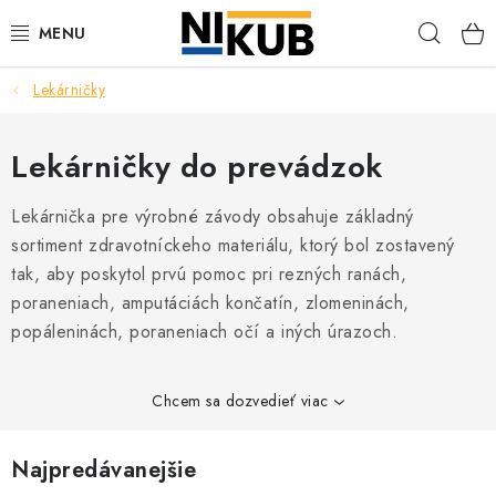
Prejsť
Hľad
na
obsah
Lekárničky
EKOLÓGIA
BEZPEČNOSŤ
Lekárničky do prevádzok
ORGANIZÁCIA PREVÁDZKY
Lekárnička pre výrobné závody obsahuje základný
sortiment zdravotníckeho materiálu, ktorý bol zostavený
ZDRAVIE
tak, aby poskytol prvú pomoc pri rezných ranách,
poraneniach, amputáciách končatín, zlomeninách,
popáleninách, poraneniach očí a iných úrazoch.
Obchodné podmienky
Ochrana osobných údajov
Blog
Kontakt
Ako nakupovať
Chcem sa dozvedieť viac
Najpredávanejšie