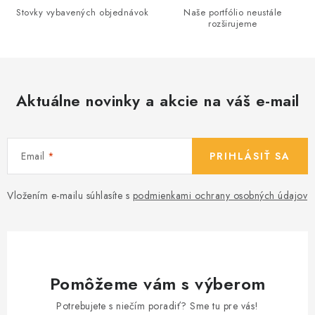
r
Stovky vybavených objednávok
Naše portfólio neustále
v
rozširujeme
k
y
v
ý
Aktuálne novinky a akcie na váš e-mail
p
i
s
Email
PRIHLÁSIŤ SA
u
Vložením e-mailu súhlasíte s
podmienkami ochrany osobných údajov
Pomôžeme vám s výberom
Potrebujete s niečím poradiť? Sme tu pre vás!