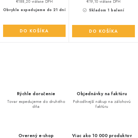
€188,20 vrátane DPH
€19,10 vrátane DPH
Obvykle expedujeme do 21 dní
Skladom 1 balení
DO KOŠÍKA
DO KOŠÍKA
O
v
l
á
d
Rýchle doručenie
Objednávky na faktúru
a
Tovar expedujeme do druhého
Pohodlnejší nákup na zálohovú
dňa
faktúru
c
i
e
p
Overený e-shop
Viac ako 10 000 produktov