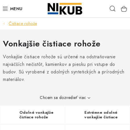
Prejsť
Hľad
na
obsah
Čistiace rohože
EKOLÓGIA
BEZPEČNOSŤ
Vonkajšie čistiace rohože
ORGANIZÁCIA PREVÁDZKY
Vonkajšie čistiace rohože sú určené na odstraňovanie
najväčších nečistôt, kamienkov a piesku pri vstupe do
ZDRAVIE
budov. Sú vyrobené z odolných syntetických a prírodných
materiálov.
Obchodné podmienky
Ochrana osobných údajov
Blog
Kontakt
Ako nakupovať
Chcem sa dozvedieť viac
Odolné vonkajšie
Extrémne odolné
čistiace rohože
vonkajšie čistiace
rohože