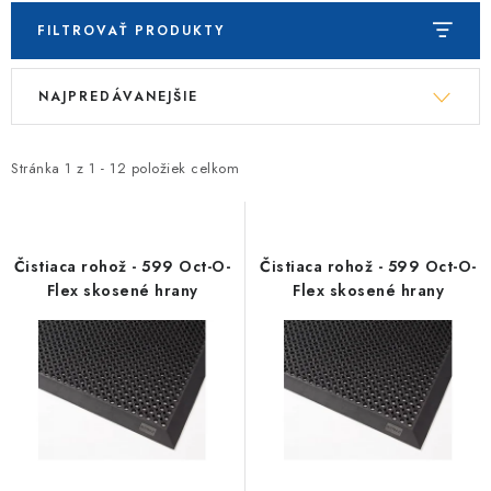
FILTROVAŤ PRODUKTY
V
R
NAJPREDÁVANEJŠIE
ý
a
p
d
i
e
Stránka
1
z
1
-
12
položiek celkom
s
n
p
i
r
e
Čistiaca rohož - 599 Oct-O-
Čistiaca rohož - 599 Oct-O-
o
p
Flex skosené hrany
Flex skosené hrany
d
r
u
o
k
d
t
u
o
k
v
t