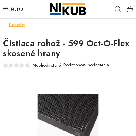
Prejsť
Hľad
na
obsah
Rohožky
EKOLÓGIA
Čistiaca rohož - 599 Oct-O-Flex
BEZPEČNOSŤ
skosené hrany
ORGANIZÁCIA PREVÁDZKY
Podrobnosti hodnotenia
Neohodnotené
ZDRAVIE
Obchodné podmienky
Ochrana osobných údajov
Blog
Kontakt
Ako nakupovať