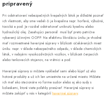
pripravený
Pri odstraňovaní nebezpečných kvapalných látok je dôležité poznať
ich vlastnosti, aby sme vedeli či je kvapalina napr. horľavá, výbušná,
toxická a pod. Je rozdiel odstraňovať uniknutú kyselinu alebo
hydraulický olej. Zasahujúci personál musí byť preto patrične
vybavený účinnými OOPP. Na efektívnu likvidáciu úniku je vhodné
mať rozmiestnené havarijné súpravy v blízkosti očakávaných miest
úniku. napr. v sklade nebezpečného odpadu, v sklade chemických
látok, v nabijárni vysokozdvižných vozíkov, v blízkosti čerpacích
alebo tankovacích stojanov, na vrátnici a pod.
Havarijné súpravy si môžete vyskladať sami alebo kúpiť už ako
hotové produkty a už ich len umiestnite na určené miesto. Môžete
ich mať ako stacionáre vo forme sudov alebo aj ako sudy s
kolieskami, ktoré viete poľahky presúvať. Havarijné súpravy si
môžete zakúpiť u nás v kategóríí
havarijné súpravy
.