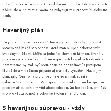
ohlásiť na potrebné úrady. Chemikálie môžu uniknúť do havarijných
nádrží ale aj na miesta, kadial sa pohybujú vaši pracovníci alebo iné
osoby.
Havarijný plán
Celý postup by mal popisovať havarijný plán, ktorý by mala mať
spracovaná každá spoločnosť, ktorá manipuluje s nebezpečnými
kvapalnými látkami. Môže sa jednať o chemické látky používané v
procese výroby alebo aj únik nebezpečných kvapalných odpadov.
Zamestnanci by mali byť preukázateľne oboznámení s postupom
likvidácie a v ideálnom prípade aj prakticky vycvičení. Havarijný
plán, príp. Opatrenia pre prípad havárie pri nakladaní s
nebezpečnými odpadmi Vám spracujú konzultanti, zaoberajúci sa
problematikou ochrany vôd alebo odpadovým hospodárstvom. Tak
isto pre vás zabezpečia odborné školenia na túto tému.
S havarijnou súpravou - vždy