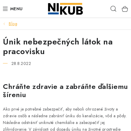
Prejsť
Hľad
na
obsah
Blog
EKOLÓGIA
Únik nebezpečných látok na
BEZPEČNOSŤ
pracovisku
ORGANIZÁCIA PREVÁDZKY
28.8.2022
ZDRAVIE
Chráňte zdravie a zabráňte ďalšiemu
Obchodné podmienky
Ochrana osobných údajov
Blog
šíreniu
Kontakt
Ako nakupovať
Ako prvé je potrebné zabezpečiť, aby neboli ohrozené životy a
zdravie osôb a následne zabrániť úniku do kanalizácie, vôd a pôdy.
Následne odstrániť uniknuté chemikálie a zabezpečiť jej
zlikvidovanie. V závislosti od dopadu úniku na životné prostredie