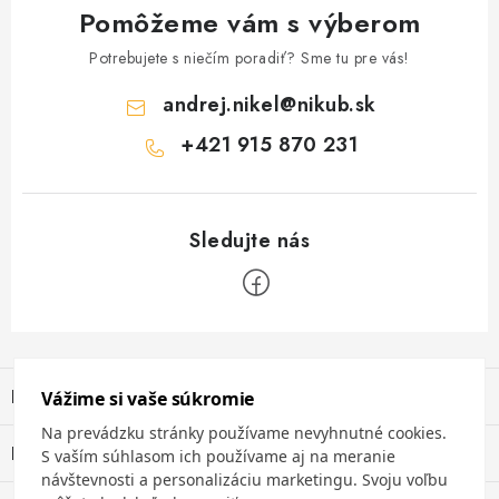
Pomôžeme vám s výberom
Potrebujete s niečím poradiť? Sme tu pre vás!
andrej.nikel
@
nikub.sk
+421 915 870 231
Z
á
Informácie pre vás
p
ä
Obchodné podmienky
Blog
t
Ochrana osobných údajov
Únik nebezpečných látok na pracovisku