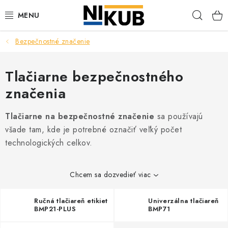
Prejsť
Hľad
na
obsah
Bezpečnostné značenie
EKOLÓGIA
BEZPEČNOSŤ
Tlačiarne bezpečnostného
značenia
ORGANIZÁCIA PREVÁDZKY
Tlačiarne na bezpečnostné značenie
sa používajú
ZDRAVIE
všade tam, kde je potrebné označiť veľký počet
technologických celkov.
Obchodné podmienky
Ochrana osobných údajov
Blog
Kontakt
Ako nakupovať
Chcem sa dozvedieť viac
Ručná tlačiareň etikiet
Univerzálna tlačiareň
BMP21-PLUS
BMP71