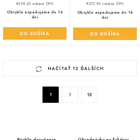
€259,50 vrátane DPH
€207,90 vrátane DPH
Obvykle expedujeme do 14
Obvykle expedujeme do 14
dní
dní
DO KOŠÍKA
DO KOŠÍKA
O
NAČÍTAŤ 12 ĎALŠÍCH
v
l
á
S
d
1
15
t
a
r
c
á
n
i
k
e
o
p
Rýchle doručenie
Objednávky na faktúru