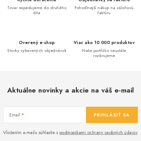
v
r
Tovar expedujeme do druhého
Pohodlnejší nákup na zálohovú
a
v
dňa
faktúru
n
k
i
y
e
v
Overený e-shop
Viac ako 10 000 produktov
ý
Stovky vybavených objednávok
Naše portfólio neustále
p
rozširujeme
i
s
u
Aktuálne novinky a akcie na váš e-mail
Email
PRIHLÁSIŤ SA
Vložením e-mailu súhlasíte s
podmienkami ochrany osobných údajov