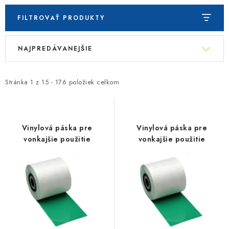
FILTROVAŤ PRODUKTY
V
R
NAJPREDÁVANEJŠIE
ý
a
p
d
i
e
Stránka
1
z
15
-
176
položiek celkom
s
n
p
i
r
e
Vinylová páska pre
Vinylová páska pre
o
p
vonkajšie použitie
vonkajšie použitie
d
r
u
o
k
d
t
u
o
k
v
t