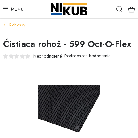
Prejsť
Hľad
na
obsah
Rohožky
EKOLÓGIA
Čistiaca rohož - 599 Oct-O-Flex
BEZPEČNOSŤ
Podrobnosti hodnotenia
Neohodnotené
ORGANIZÁCIA PREVÁDZKY
ZDRAVIE
Obchodné podmienky
Ochrana osobných údajov
Blog
Kontakt
Ako nakupovať