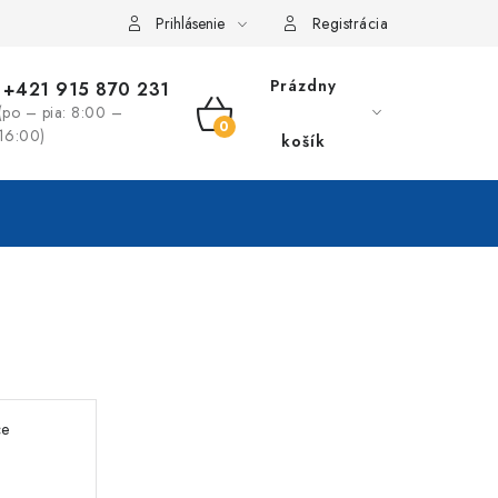
Prihlásenie
Registrácia
Prázdny
+421 915 870 231
(po – pia: 8:00 –
NÁKUPNÝ
16:00)
košík
KOŠÍK
ce