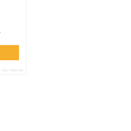
é
Kód:
FR64NARL