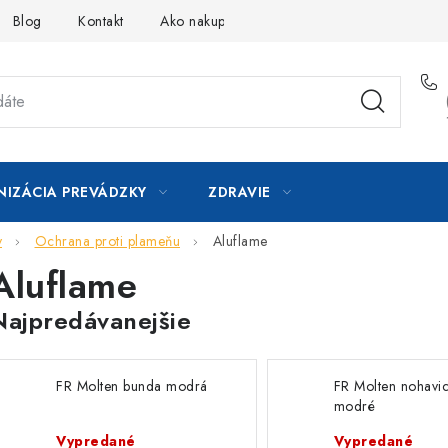
Blog
Kontakt
Ako nakupovať
IZÁCIA PREVÁDZKY
ZDRAVIE
y
Ochrana proti plameňu
Aluflame
Aluflame
Najpredávanejšie
FR Molten bunda modrá
FR Molten nohavi
modré
Vypredané
Vypredané