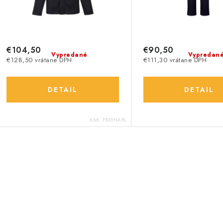
r
o
o
d
d
u
€104,50
€90,50
u
Vypredané
Vypredan
€128,50 vrátane DPH
€111,30 vrátane DPH
k
k
t
DETAIL
DETAIL
o
o
Kód:
FR65NARL
v
v
O
v
á