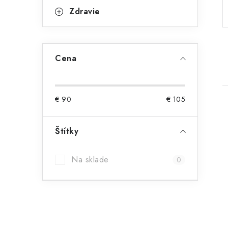
p
r
Zdravie
a
i
e
n
Cena
e
l
€
90
€
105
Štítky
i
Na sklade
0