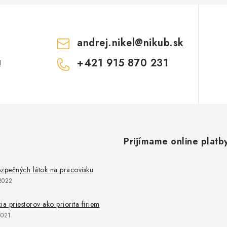
s
u
andrej.nikel
@
nikub.sk
+421 915 870 231
!
Prijímame online platb
zpečných látok na pracovisku
2022
ia priestorov ako priorita firiem
2021