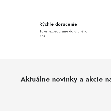
Rýchle doručenie
i
Tovar expedujeme do druhého
dňa
r
Aktuálne novinky a akcie na
i