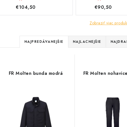
€104,50
€90,50
Zobraziť viac produk
R
NAJPREDÁVANEJŠIE
NAJLACNEJŠIE
NAJDRA
a
V
d
ý
e
FR Molten bunda modrá
FR Molten nohavic
p
n
i
s
e
p
p
r