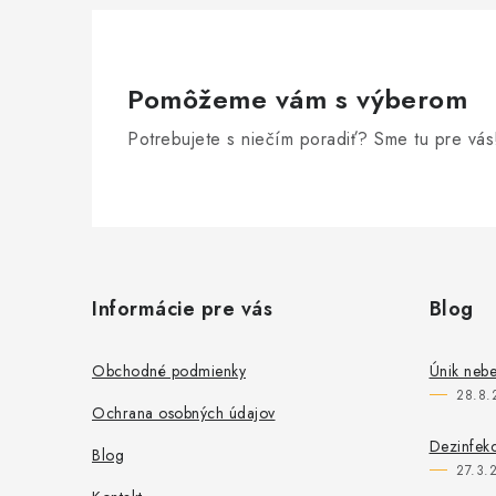
Pomôžeme vám s výberom
Potrebujete s niečím poradiť? Sme tu pre vás
Z
á
Informácie pre vás
Blog
p
ä
Obchodné podmienky
Únik nebe
28.8.
t
Ochrana osobných údajov
i
Dezinfekc
Blog
27.3.