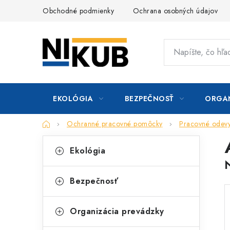
Prejsť
Obchodné podmienky
Ochrana osobných údajov
na
obsah
EKOLÓGIA
BEZPEČNOSŤ
ORGAN
Domov
Ochranné pracovné pomôcky
Pracovné odev
B
K
Preskočiť
Ekológia
kategórie
a
o
t
č
Bezpečnosť
e
n
g
Organizácia prevádzky
ý
ó