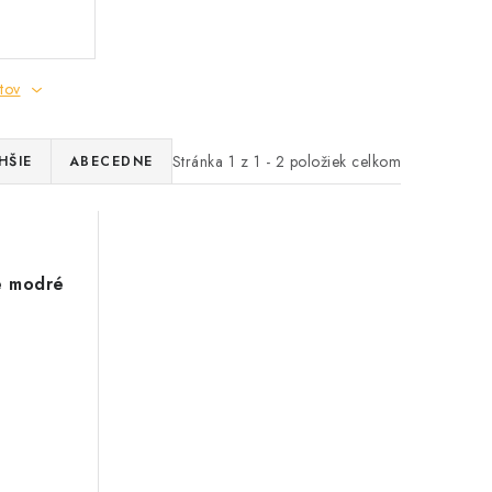
tov
Stránka
1
z
1
-
2
položiek celkom
HŠIE
ABECEDNE
e modré