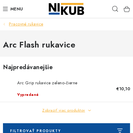
Prejsť
Hľad
na
obsah
Pracovné rukavice
EKOLÓGIA
BEZPEČNOSŤ
Arc Flash rukavice
ORGANIZÁCIA PREVÁDZKY
Najpredávanejšie
ZDRAVIE
Arc Grip rukavice zeleno-čierne
Obchodné podmienky
Ochrana osobných údajov
Blog
€10,10
Vypredané
Kontakt
Ako nakupovať
Zobraziť viac produktov
FILTROVAŤ PRODUKTY