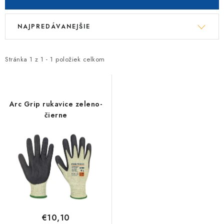
V
R
NAJPREDÁVANEJŠIE
ý
a
p
d
i
e
Stránka
1
z
1
-
1
položiek celkom
s
n
p
i
r
e
Arc Grip rukavice zeleno-
o
p
čierne
d
r
u
o
k
d
t
u
o
k
v
t
o
€10,10