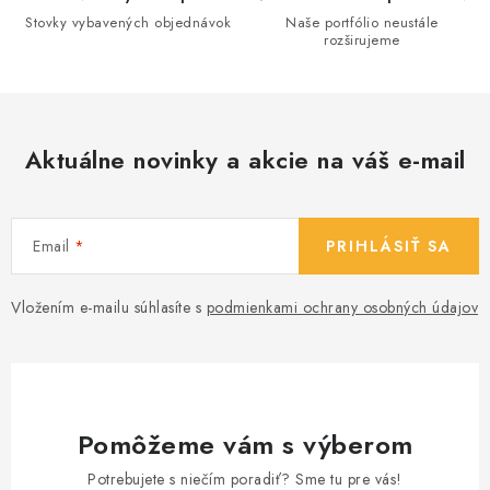
r
Stovky vybavených objednávok
Naše portfólio neustále
v
rozširujeme
k
y
v
ý
Aktuálne novinky a akcie na váš e-mail
p
i
s
Email
PRIHLÁSIŤ SA
u
Vložením e-mailu súhlasíte s
podmienkami ochrany osobných údajov
Pomôžeme vám s výberom
Potrebujete s niečím poradiť? Sme tu pre vás!