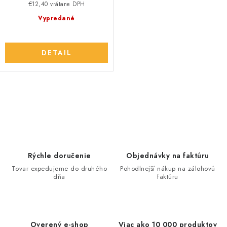
v
€12,40 vrátane DPH
Vypredané
DETAIL
O
v
l
á
d
Rýchle doručenie
Objednávky na faktúru
a
Tovar expedujeme do druhého
Pohodlnejší nákup na zálohovú
dňa
faktúru
c
i
e
p
Overený e-shop
Viac ako 10 000 produktov