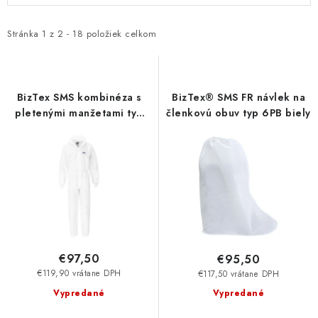
p
d
i
e
Stránka
1
z
2
-
18
položiek celkom
s
n
p
i
r
e
BizTex SMS kombinéza s
BizTex® SMS FR návlek na
o
p
pletenými manžetami typ
členkovú obuv typ 6PB biely
5/6 biela
d
r
u
o
k
d
t
u
o
k
v
t
o
€97,50
€95,50
v
€119,90 vrátane DPH
€117,50 vrátane DPH
Vypredané
Vypredané