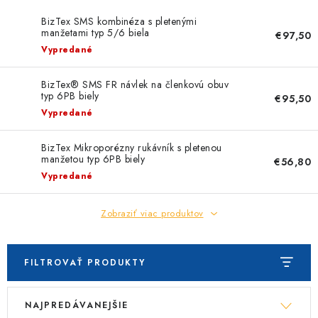
BizTex SMS kombinéza s pletenými
manžetami typ 5/6 biela
€97,50
Vypredané
BizTex® SMS FR návlek na členkovú obuv
typ 6PB biely
€95,50
Vypredané
BizTex Mikroporézny rukávník s pletenou
manžetou typ 6PB biely
€56,80
Vypredané
Zobraziť viac produktov
FILTROVAŤ PRODUKTY
V
R
NAJPREDÁVANEJŠIE
ý
a