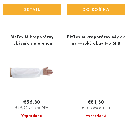
DETAIL
DO KOŠÍKA
BizTex Mikroporézny
BizTex mikroporézny návlek
rukávník s pletenou
na vysokú obuv typ 6PB
manžetou typ 6PB biely
biely
€56,80
€81,30
€69,90 vrátane DPH
€100 vrátane DPH
Vypredané
Vypredané