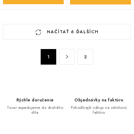
O
NAČÍTAŤ 6 ĎALŠÍCH
v
l
á
S
d
1
2
t
a
r
c
á
n
i
k
e
o
p
Rýchle doručenie
Objednávky na faktúru
v
r
Tovar expedujeme do druhého
Pohodlnejší nákup na zálohovú
a
v
dňa
faktúru
n
k
i
y
e