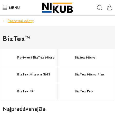
Prejsť
Hľad
na
obsah
Pracovné odevy
EKOLÓGIA
BEZPEČNOSŤ
BizTex™
ORGANIZÁCIA PREVÁDZKY
Portwest BizTex Micro
Biztex Micro
ZDRAVIE
BizTex Micro a SMS
BizTex Micro Plus
Obchodné podmienky
Ochrana osobných údajov
Blog
Kontakt
Ako nakupovať
BizTex FR
BizTex Pro
Najpredávanejšie