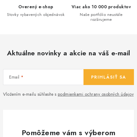
v
Overený e-shop
Viac ako 10 000 produktov
ý
Stovky vybavených objednávok
Naše portfólio neustále
p
rozširujeme
i
s
u
Aktuálne novinky a akcie na váš e-mail
Email
PRIHLÁSIŤ SA
Vložením e-mailu súhlasíte s
podmienkami ochrany osobných údajov
Pomôžeme vám s výberom