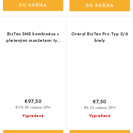
DO KOŠÍKA
DO KOŠÍKA
BizTex SMS kombinéza s
Overal BizTex Pro Typ 5/6
pletenými manžetami typ
biely
5/6 biela
€97,50
€7,50
€119,90 vrátane DPH
€9,20 vrátane DPH
Vypredané
Vypredané