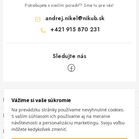
Potrebujete s niečím poradiť? Sme tu pre vás!
andrej.nikel
@
nikub.sk
+421 915 870 231
Z
á
Informácie pre vás
p
ä
Obchodné podmienky
Blog
t
Ochrana osobných údajov
i
Únik nebezpečných látok na pracovisku
Prijímame online platby
28.8.2022
e
Blog