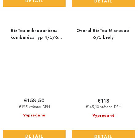
DETAIL
DETAIL
BizTex mikroporézna
Overal BizTex Microcool
kombinéza typ 4/5/6
6/5 biely
(Pk50) biela
€158,50
€118
€195 vrátane DPH
€145,10 vrátane DPH
Vypredané
Vypredané
DETAIL
DETAIL