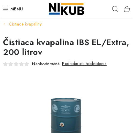
Prejsť
Hľad
na
obsah
Čistiace kvapaliny
EKOLÓGIA
Čistiaca kvapalina IBS EL/Extra,
BEZPEČNOSŤ
200 litrov
ORGANIZÁCIA PREVÁDZKY
Podrobnosti hodnotenia
Neohodnotené
ZDRAVIE
Obchodné podmienky
Ochrana osobných údajov
Blog
Kontakt
Ako nakupovať