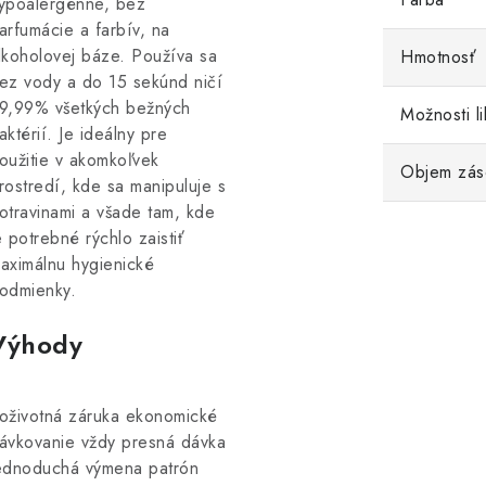
ypoalergénne, bez
arfumácie a farbív, na
lkoholovej báze. Používa sa
Hmotnosť
ez vody a do 15 sekúnd ničí
9,99% všetkých bežných
Možnosti li
aktérií. Je ideálny pre
oužitie v akomkoľvek
Objem zás
rostredí, kde sa manipuluje s
otravinami a všade tam, kde
e potrebné rýchlo zaistiť
aximálnu hygienické
odmienky.
Výhody
oživotná záruka ekonomické
ávkovanie vždy presná dávka
ednoduchá výmena patrón