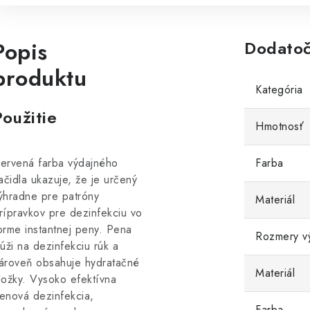
Popis
Dodatoč
produktu
Kategória
Použitie
Hmotnosť
ervená farba výdajného
Farba
lačidla ukazuje, že je určený
ýhradne pre patróny
Materiál
rípravkov pre dezinfekciu vo
orme instantnej peny. Pena
Rozmery v
lúži na dezinfekciu rúk a
ároveň obsahuje hydratačné
Materiál
ložky. Vysoko efektívna
enová dezinfekcia,
Farba