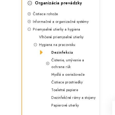
g
Organizácia prevádzky
ý
ó
Čistiace rohože
p
r
Informačné a organizačné systémy
a
i
Priemyselné utierky a hygiena
e
n
Vlhčené priemyselné utierky
e
Hygiena na pracovisku
Dezinfekcia
l
Čistenie, umývanie a
ochrana rúk
Mydlá a osviežovače
Čistiace prostriedky
Toaletné papiere
Dezinfekčné rámy a stojany
Papierové utierky