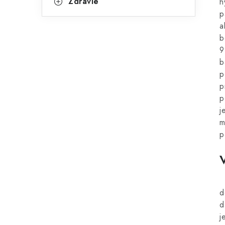
Zdravie
h
p
a
b
9
b
p
p
p
j
m
p
d
d
j