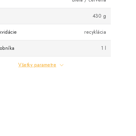
430 g
kvidácie
recyklácia
obníka
1 l
Všetky parametre