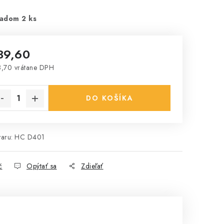
adom 2 ks
39,60
,70 vrátane DPH
notková cena:
DO KOŠÍKA
aru:
HC D401
č
Opýtať sa
Zdieľať