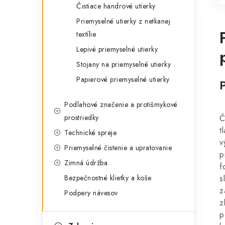
Čistiace handrové utierky
Priemyselné utierky z netkanej
textílie
Lepivé priemyselné utierky
Stojany na priemyselné utierky
Papierové priemyselné utierky
Podlahové značenie a protišmykové
prostriedky
Č
t
Technické spreje
v
Priemyselné čistenie a upratovanie
p
Zimná údržba
f
Bezpečnostné klietky a koše
s
z
Podpery návesov
z
p