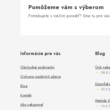
Pomôžeme vám s výberom
Potrebujete s niečím poradiť? Sme tu pre vás
Z
á
Informácie pre vás
Blog
p
ä
Obchodné podmienky
Únik nebe
28.8.
t
Ochrana osobných údajov
i
Dezinfekc
Blog
27.3.
e
Kontakt
Metóda 5S
Ako nakupovať
13.2.