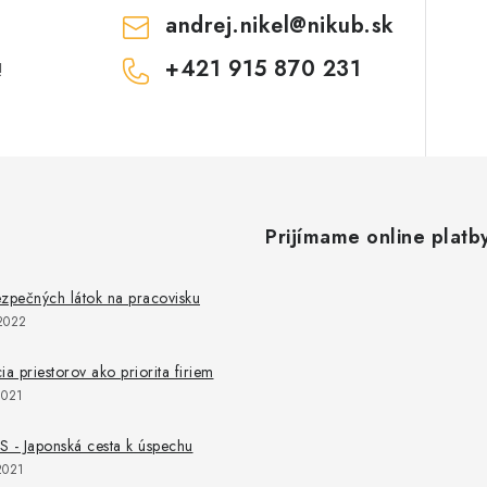
andrej.nikel
@
nikub.sk
+421 915 870 231
!
Prijímame online platb
zpečných látok na pracovisku
2022
ia priestorov ako priorita firiem
2021
 - Japonská cesta k úspechu
2021