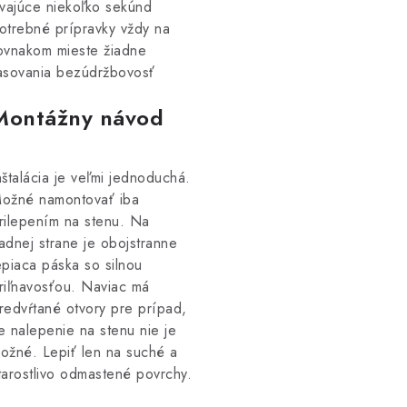
rvajúce niekoľko sekúnd
otrebné prípravky vždy na
ovnakom mieste žiadne
asovania bezúdržbovosť
Montážny návod
nštalácia je veľmi jednoduchá.
ožné namontovať iba
rilepením na stenu. Na
adnej strane je obojstranne
epiaca páska so silnou
riľnavosťou. Naviac má
redvŕtané otvory pre prípad,
e nalepenie na stenu nie je
ožné. Lepiť len na suché a
tarostlivo odmastené povrchy.