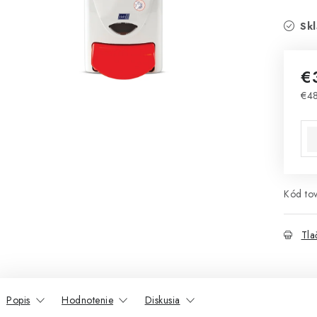
Skl
€
€48
Jed
Kód tov
Tla
Popis
Hodnotenie
Diskusia