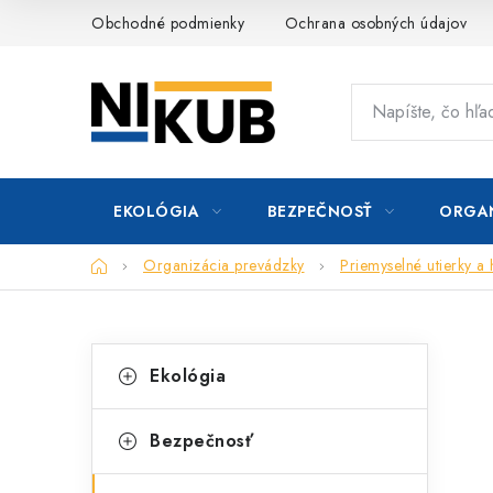
Prejsť
Obchodné podmienky
Ochrana osobných údajov
na
obsah
EKOLÓGIA
BEZPEČNOSŤ
ORGAN
Domov
Organizácia prevádzky
Priemyselné utierky a
B
K
Preskočiť
Ekológia
kategórie
a
o
t
č
Bezpečnosť
e
n