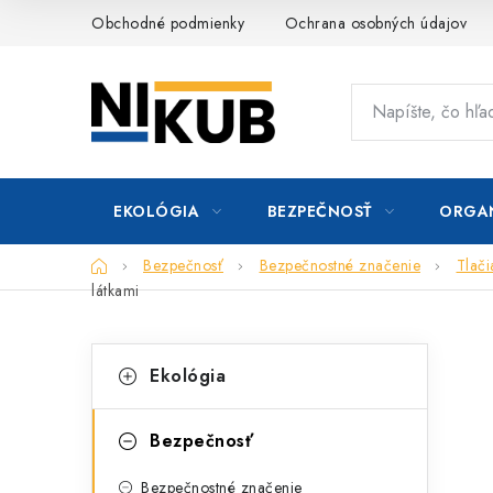
Prejsť
Obchodné podmienky
Ochrana osobných údajov
na
obsah
EKOLÓGIA
BEZPEČNOSŤ
ORGAN
Domov
Bezpečnosť
Bezpečnostné značenie
Tlač
látkami
B
K
Preskočiť
Ekológia
kategórie
a
o
t
č
Bezpečnosť
e
n
Bezpečnostné značenie