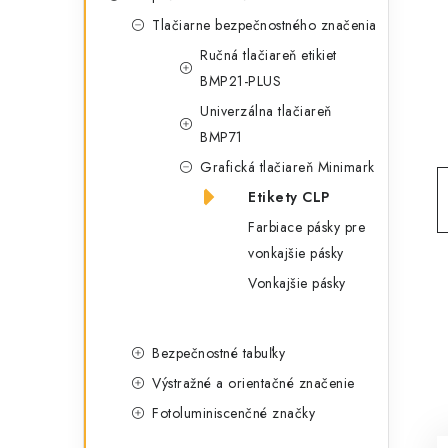
g
ý
Tlačiarne bezpečnostného značenia
ó
Ručná tlačiareň etikiet
p
r
BMP21-PLUS
a
i
Univerzálna tlačiareň
e
n
BMP71
Grafická tlačiareň Minimark
e
Etikety CLP
l
Farbiace pásky pre
vonkajšie pásky
Vonkajšie pásky
Bezpečnostné tabuľky
Výstražné a orientačné značenie
Fotoluminiscenčné značky