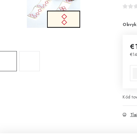
Obvyk
€
€14
Jed
Kód tov
Tla