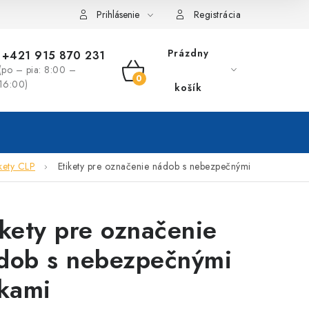
Prihlásenie
Registrácia
Prázdny
+421 915 870 231
(po – pia: 8:00 –
NÁKUPNÝ
16:00)
košík
KOŠÍK
ikety CLP
Etikety pre označenie nádob s nebezpečnými
ikety pre označenie
dob s nebezpečnými
tkami