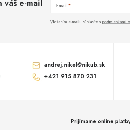
 váš e-mail
Email
Vložením e-mailu súhlasíte s
podmienkami o
andrej.nikel
@
nikub.sk
+421 915 870 231
!
Prijímame online platb