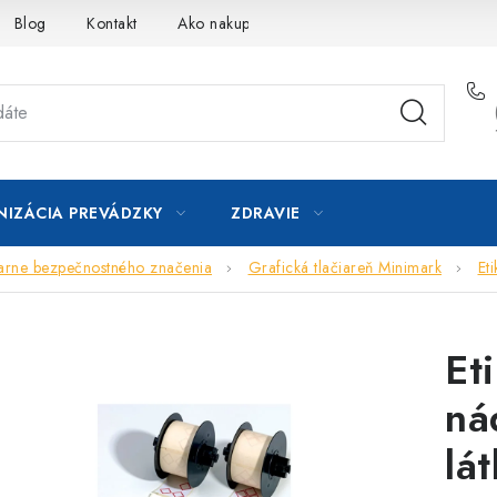
Blog
Kontakt
Ako nakupovať
IZÁCIA PREVÁDZKY
ZDRAVIE
iarne bezpečnostného značenia
Grafická tlačiareň Minimark
Et
Et
ná
lá