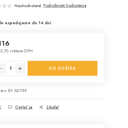
Podrobnosti hodnotenia
Neohodnotené
le expedujeme do 14 dní
116
2,70 vrátane DPH
notková cena:
DO KOŠÍKA
aru:
BY AD79E
č
Opýtať sa
Zdieľať