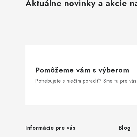
Aktuálne novinky a akcie na
Pomôžeme vám s výberom
Potrebujete s niečím poradiť? Sme tu pre vás
Z
á
Informácie pre vás
Blog
p