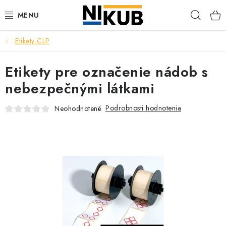
Prejsť
Hľad
na
obsah
Etikety CLP
EKOLÓGIA
Etikety pre označenie nádob s
BEZPEČNOSŤ
nebezpečnými látkami
ORGANIZÁCIA PREVÁDZKY
Podrobnosti hodnotenia
Neohodnotené
ZDRAVIE
Obchodné podmienky
Ochrana osobných údajov
Blog
Kontakt
Ako nakupovať