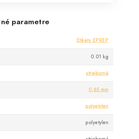
né parametre
Etikety EPREP
0.01 kg
strieborná
0,65 mm
polyetylen
polyetylen
strieborná