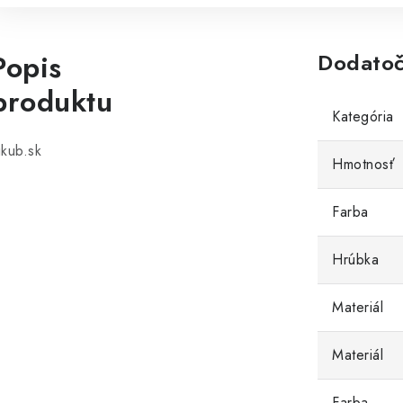
Popis
Dodatoč
produktu
Kategória
ikub.sk
Hmotnosť
Farba
Hrúbka
Materiál
Materiál
Farba