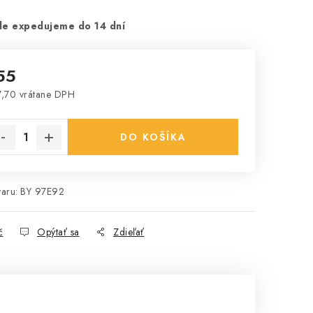
le expedujeme do 14 dní
55
,70 vrátane DPH
notková cena:
DO KOŠÍKA
aru:
BY 97E92
č
Opýtať sa
Zdieľať