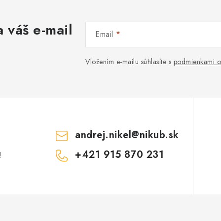
 váš e-mail
Email
Vložením e-mailu súhlasíte s
podmienkami o
andrej.nikel
@
nikub.sk
+421 915 870 231
!