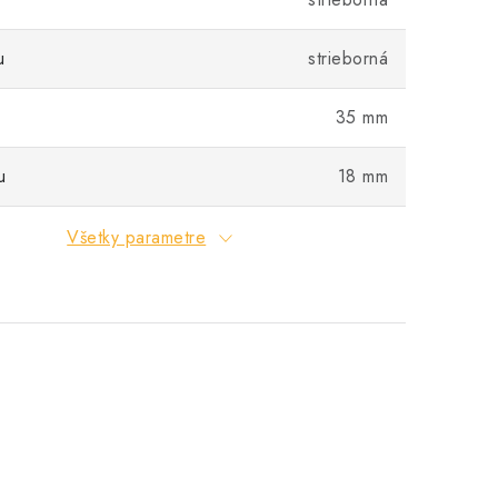
u
strieborná
35 mm
u
18 mm
Všetky parametre