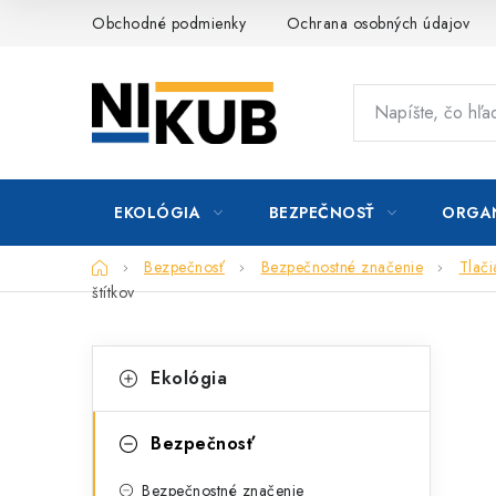
Prejsť
Obchodné podmienky
Ochrana osobných údajov
na
obsah
EKOLÓGIA
BEZPEČNOSŤ
ORGAN
Domov
Bezpečnosť
Bezpečnostné značenie
Tlač
štítkov
B
K
Preskočiť
Ekológia
kategórie
a
o
t
č
Bezpečnosť
e
n
Bezpečnostné značenie