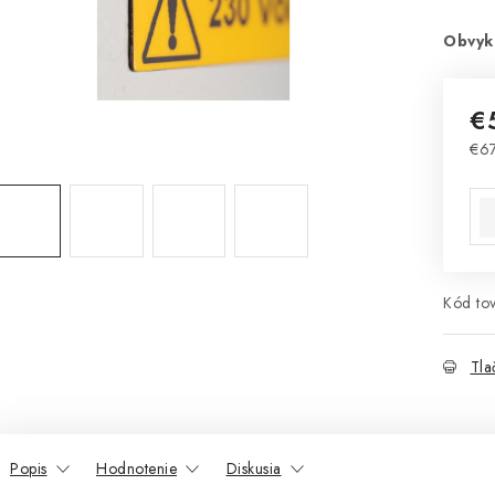
Obvyk
€
€67
Jed
Kód tov
Tla
Popis
Hodnotenie
Diskusia