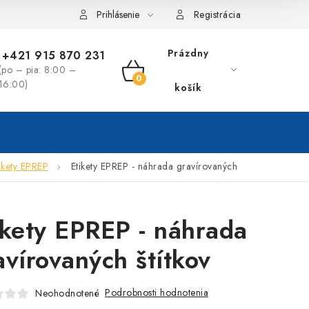
Prihlásenie
Registrácia
Prázdny
+421 915 870 231
(po – pia: 8:00 –
NÁKUPNÝ
16:00)
košík
KOŠÍK
ikety EPREP
Etikety EPREP - náhrada gravírovaných
ikety EPREP - náhrada
avírovaných štítkov
Podrobnosti hodnotenia
Neohodnotené