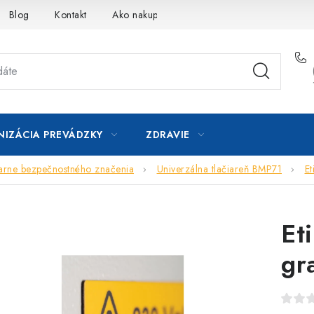
Blog
Kontakt
Ako nakupovať
IZÁCIA PREVÁDZKY
ZDRAVIE
iarne bezpečnostného značenia
Univerzálna tlačiareň BMP71
Et
Et
gr