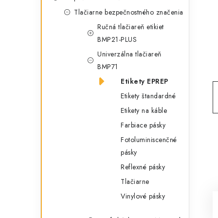
g
ý
Tlačiarne bezpečnostného značenia
ó
Ručná tlačiareň etikiet
p
r
BMP21-PLUS
a
i
Univerzálna tlačiareň
e
n
BMP71
Etikety EPREP
e
Etikety štandardné
l
Etikety na káble
Farbiace pásky
Fotoluminiscenčné
pásky
Reflexné pásky
Tlačiarne
Vinylové pásky