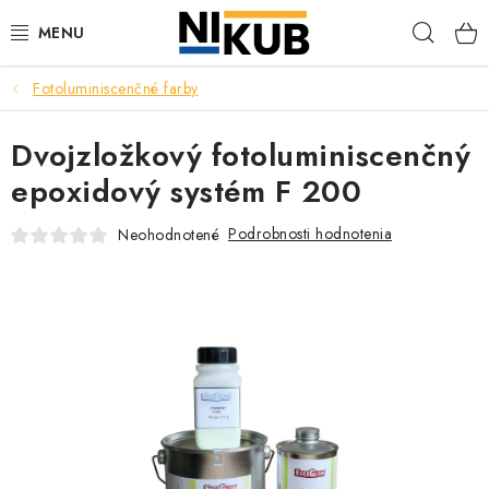
Prejsť
Hľad
na
obsah
Fotoluminiscenčné farby
EKOLÓGIA
Dvojzložkový fotoluminiscenčný
BEZPEČNOSŤ
epoxidový systém F 200
ORGANIZÁCIA PREVÁDZKY
Podrobnosti hodnotenia
Neohodnotené
ZDRAVIE
Obchodné podmienky
Ochrana osobných údajov
Blog
Kontakt
Ako nakupovať