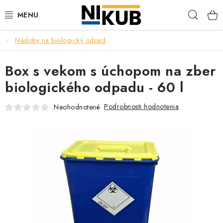
Prejsť
Hľad
na
obsah
Nádoby na biologický odpad
EKOLÓGIA
Box s vekom s úchopom na zber
BEZPEČNOSŤ
biologického odpadu - 60 l
ORGANIZÁCIA PREVÁDZKY
Podrobnosti hodnotenia
Neohodnotené
ZDRAVIE
Obchodné podmienky
Ochrana osobných údajov
Blog
Kontakt
Ako nakupovať