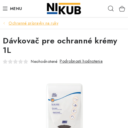
Prejsť
Hľad
na
obsah
Ochranné prípravky na ruky
EKOLÓGIA
Dávkovač pre ochranné krémy
BEZPEČNOSŤ
1L
ORGANIZÁCIA PREVÁDZKY
Podrobnosti hodnotenia
Neohodnotené
ZDRAVIE
Obchodné podmienky
Ochrana osobných údajov
Blog
Kontakt
Ako nakupovať