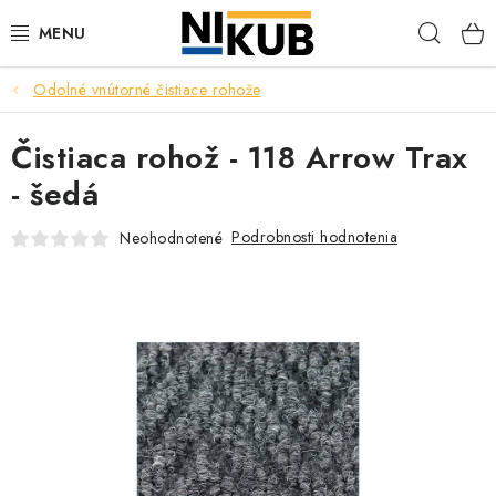
Prejsť
Hľad
na
obsah
Odolné vnútorné čistiace rohože
EKOLÓGIA
Čistiaca rohož - 118 Arrow Trax
BEZPEČNOSŤ
- šedá
ORGANIZÁCIA PREVÁDZKY
Podrobnosti hodnotenia
Neohodnotené
ZDRAVIE
Obchodné podmienky
Ochrana osobných údajov
Blog
Kontakt
Ako nakupovať