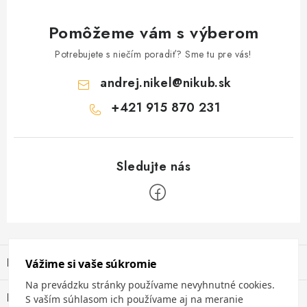
Pomôžeme vám s výberom
Potrebujete s niečím poradiť? Sme tu pre vás!
andrej.nikel
@
nikub.sk
+421 915 870 231
Z
á
Informácie pre vás
p
ä
Obchodné podmienky
Blog