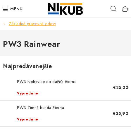
Prejsť
Hľad
na
obsah
Základné pracovné odevy
EKOLÓGIA
BEZPEČNOSŤ
PW3 Rainwear
ORGANIZÁCIA PREVÁDZKY
Najpredávanejšie
ZDRAVIE
PW3 Nohavice do dažďa čierne
Obchodné podmienky
Ochrana osobných údajov
Blog
€25,30
Vypredané
Kontakt
Ako nakupovať
PW3 Zimná bunda čierna
€35,90
Vypredané