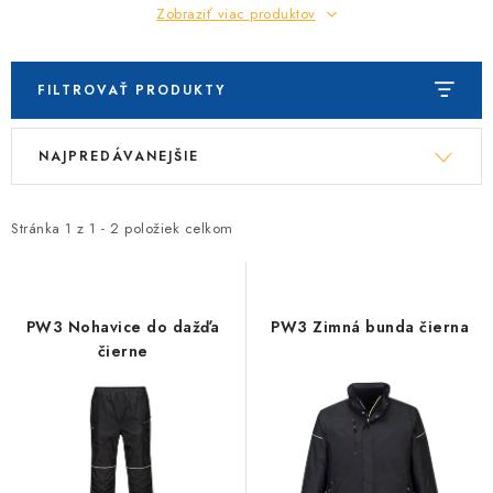
Zobraziť viac produktov
FILTROVAŤ PRODUKTY
V
R
NAJPREDÁVANEJŠIE
ý
a
p
d
i
e
Stránka
1
z
1
-
2
položiek celkom
s
n
p
i
r
e
PW3 Nohavice do dažďa
PW3 Zimná bunda čierna
o
p
čierne
d
r
u
o
k
d
t
u