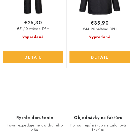
o
k
v
t
o
€25,30
€35,90
v
€31,10 vrátane DPH
€44,20 vrátane DPH
Vypredané
Vypredané
DETAIL
DETAIL
O
v
l
á
d
Rýchle doručenie
Objednávky na faktúru
a
Tovar expedujeme do druhého
Pohodlnejší nákup na zálohovú
dňa
faktúru
c