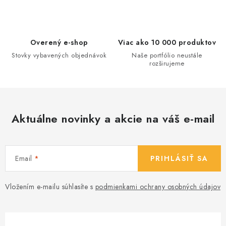
i
e
p
Overený e-shop
Viac ako 10 000 produktov
r
Stovky vybavených objednávok
Naše portfólio neustále
v
rozširujeme
k
y
v
ý
Aktuálne novinky a akcie na váš e-mail
p
i
s
Email
PRIHLÁSIŤ SA
u
Vložením e-mailu súhlasíte s
podmienkami ochrany osobných údajov