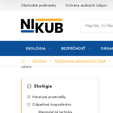
Prejsť
Obchodné podmienky
Ochrana osobných údajov
na
obsah
EKOLÓGIA
BEZPEČNOSŤ
ORGAN
Domov
Ekológia
Skladovanie nebezpečných látok
zelená
B
K
Preskočiť
Ekológia
kategórie
a
o
t
Havarijné prostriedky
č
Odpadové hospodárstvo
e
n
Manipulačná technika