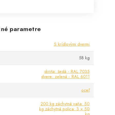
né parametre
S krídlovými dvermi
58 kg
skriňa: šedá - RAL 7035
dvere: zelená - RAL 6011
oceľ
200 kg záchytná vaňa: 50
kg záchytná polica: 3 × 50
kg