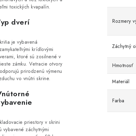
eľmi toxických kvapalín.
Typ dverí
Rozmery v
kriňa je vybavená
Záchytný 
zamykateľnými krídlovými
verami, ktoré sú zosilnené v
ieste zámku. Vetracie otvory
Hmotnosť
odporujú prirodzenú výmenu
zduchu vo vnútri skrine.
Materiál
Vnútorné
vybavenie
Farba
kladovacie priestory v skrini
ú vybavené záchytnými