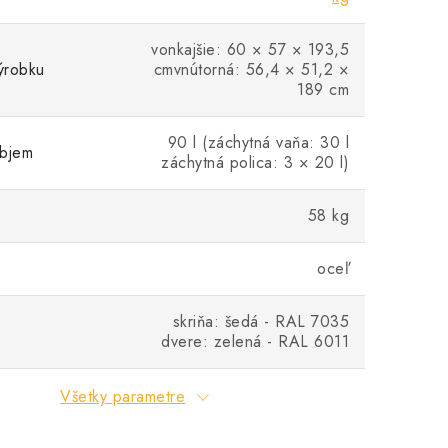
vonkajšie: 60 × 57 × 193,5
ýrobku
cmvnútorná: 56,4 × 51,2 ×
189 cm
90 l (záchytná vaňa: 30 l
objem
záchytná polica: 3 × 20 l)
58 kg
oceľ
skriňa: šedá - RAL 7035
dvere: zelená - RAL 6011
Všetky parametre