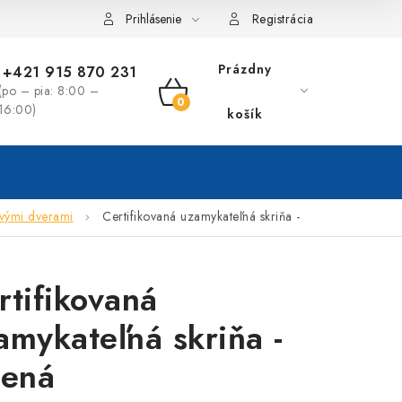
Prihlásenie
Registrácia
Prázdny
+421 915 870 231
(po – pia: 8:00 –
NÁKUPNÝ
16:00)
košík
KOŠÍK
ovými dverami
Certifikovaná uzamykateľná skriňa -
rtifikovaná
amykateľná skriňa -
lená