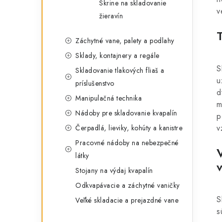
Skrine na skladovanie
v
žieravín
Záchytné vane, palety a podlahy
Sklady, kontajnery a regále
S
Skladovanie tlakových fliaš a
u
príslušenstvo
d
Manipulačná technika
m
Nádoby pre skladovanie kvapalín
p
v
Čerpadlá, lieviky, kohúty a kanistre
Pracovné nádoby na nebezpečné
látky
Stojany na výdaj kvapalín
Odkvapávacie a záchytné vaničky
S
Veľké skladacie a prejazdné vane
s