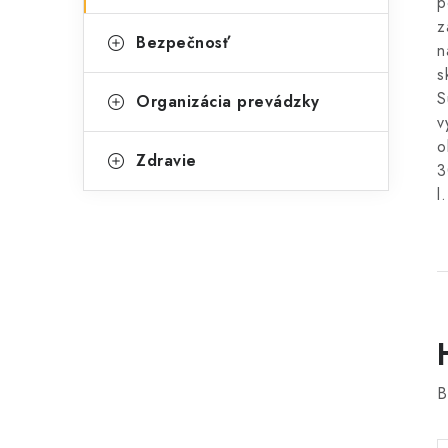
p
z
Bezpečnosť
n
s
S
Organizácia prevádzky
v
o
Zdravie
3
l.
B