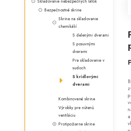
Skladovanie nebezpečných látok
Bezpečnostné skrine
Skrine na skladovanie
chemikálií
S delenými dverami
S posuvnými
dverami
Pre skladovanie v
sudoch
S krídlovými
B
dverami
z
p
Kombinované skrine
v
Výrobky pre nútenú
n
ventiláciu
a
v
Protipožiarne skrine
n