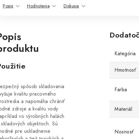
Popis
Hodnotenie
Diskusia
Popis
Dodatoč
produktu
Kategória
Použitie
Hmotnosť
ezpečný spôsob skladovania
Farba
vyšuje kvalitu pracovného
rostredia a napomáha chrániť
odné zdroje a kvalitu vody
Materiál
apríklad vo výrobných halách
 skladových objektoch. Sú
hodné pre uskladnenie
Nosnosť
ehorľavých a tiež toxických a