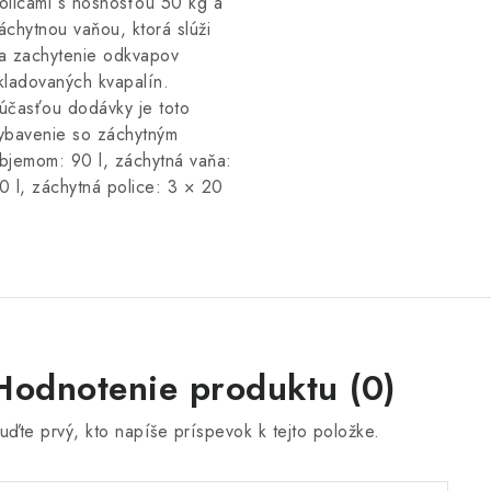
olicami s nosnosťou 50 kg a
áchytnou vaňou, ktorá slúži
a zachytenie odkvapov
kladovaných kvapalín.
účasťou dodávky je toto
ybavenie so záchytným
bjemom: 90 l, záchytná vaňa:
0 l, záchytná police: 3 × 20
Hodnotenie produktu (0)
uďte prvý, kto napíše príspevok k tejto položke.