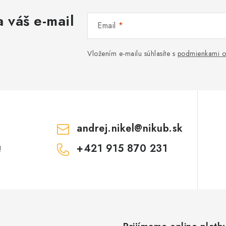
 váš e-mail
Email
Vložením e-mailu súhlasíte s
podmienkami o
andrej.nikel
@
nikub.sk
+421 915 870 231
!