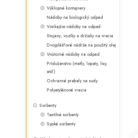
g
ý
Výklopné kontajnery
ó
Nádoby na biologický odpad
p
r
Vonkajšie nádoby na odpad
a
i
Stojany, vozíky a držiaky na vrecia
e
n
Dvojplášťové nádrže na použitý olej
e
Vnútorné nádoby na odpad
Príslušenstvo (metly, lopaty, lisy,
l
atď.)
Ochranné prebaly na sudy
Polyetylénové vrecia
Sorbenty
Textilné sorbenty
Sypké sorbenty