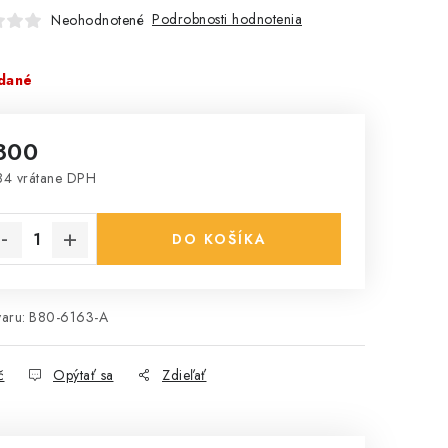
Podrobnosti hodnotenia
Neohodnotené
dané
800
4 vrátane DPH
notková cena:
DO KOŠÍKA
aru:
B80-6163-A
č
Opýtať sa
Zdieľať