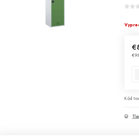
Vypre
€
€98
Jed
Kód tov
Tla