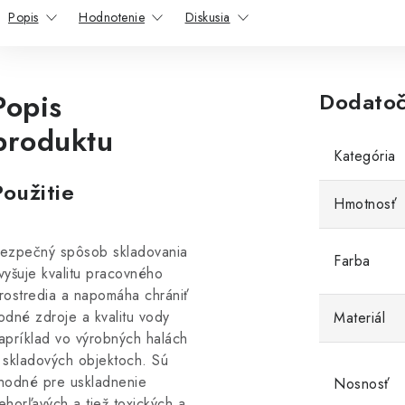
Popis
Hodnotenie
Diskusia
Popis
Dodatoč
produktu
Kategória
Použitie
Hmotnosť
ezpečný spôsob skladovania
Farba
vyšuje kvalitu pracovného
rostredia a napomáha chrániť
odné zdroje a kvalitu vody
Materiál
apríklad vo výrobných halách
 skladových objektoch. Sú
hodné pre uskladnenie
Nosnosť
ehorľavých a tiež toxických a