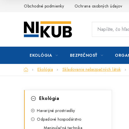
Prejsť
Obchodné podmienky
Ochrana osobných údajov
na
obsah
EKOLÓGIA
BEZPEČNOSŤ
ORGAN
Domov
Ekológia
Skladovanie nebezpečných látok
B
K
Preskočiť
Ekológia
kategórie
a
o
t
Havarijné prostriedky
č
Odpadové hospodárstvo
e
n
Manipulačná technika