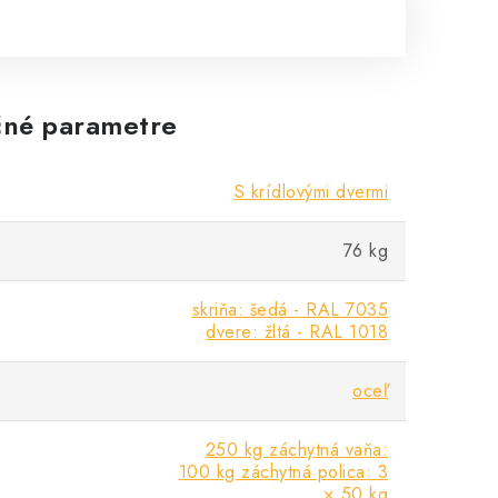
né parametre
S krídlovými dvermi
76 kg
skriňa: šedá - RAL 7035
dvere: žltá - RAL 1018
oceľ
250 kg záchytná vaňa:
100 kg záchytná polica: 3
× 50 kg