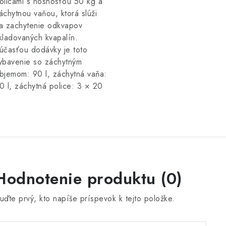
olicami s nosnosťou 50 kg a
áchytnou vaňou, ktorá slúži
a zachytenie odkvapov
kladovaných kvapalín.
účasťou dodávky je toto
ybavenie so záchytným
bjemom: 90 l, záchytná vaňa:
0 l, záchytná police: 3 × 20
Hodnotenie produktu (0)
uďte prvý, kto napíše príspevok k tejto položke.