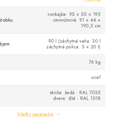
vonkajšie: 95 × 50 × 195
ýrobku
cmvnútorná: 91 × 44 ×
190,3 cm
90 l (záchytná vaňa: 30 l
objem
záchytná polica: 3 × 20 l)
76 kg
oceľ
skriňa: šedá - RAL 7035
dvere: žltá - RAL 1018
Všetky parametre