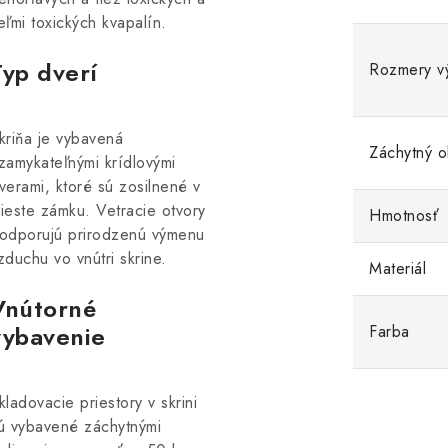
eľmi toxických kvapalín.
Typ dverí
Rozmery v
kriňa je vybavená
Záchytný 
zamykateľnými krídlovými
verami, ktoré sú zosilnené v
ieste zámku. Vetracie otvory
Hmotnosť
odporujú prirodzenú výmenu
zduchu vo vnútri skrine.
Materiál
Vnútorné
vybavenie
Farba
kladovacie priestory v skrini
ú vybavené záchytnými