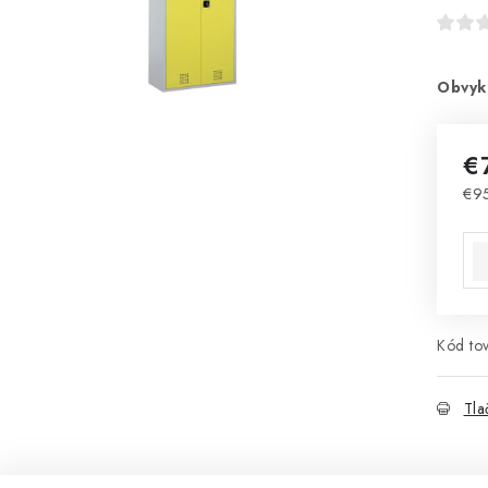
Obvyk
€
€95
Jed
Kód tov
Tla