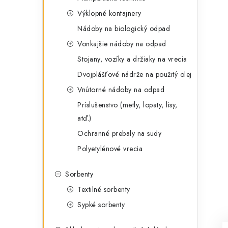
g
ý
Výklopné kontajnery
ó
Nádoby na biologický odpad
p
r
Vonkajšie nádoby na odpad
a
i
Stojany, vozíky a držiaky na vrecia
e
n
Dvojplášťové nádrže na použitý olej
e
Vnútorné nádoby na odpad
Príslušenstvo (metly, lopaty, lisy,
l
atď.)
Ochranné prebaly na sudy
Polyetylénové vrecia
Sorbenty
Textilné sorbenty
Sypké sorbenty