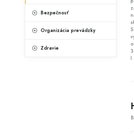
p
z
Bezpečnosť
n
s
S
Organizácia prevádzky
v
o
Zdravie
3
l.
B