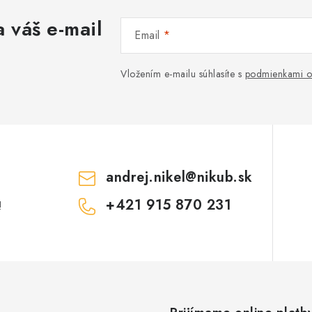
 váš e-mail
Email
Vložením e-mailu súhlasíte s
podmienkami o
andrej.nikel
@
nikub.sk
+421 915 870 231
!