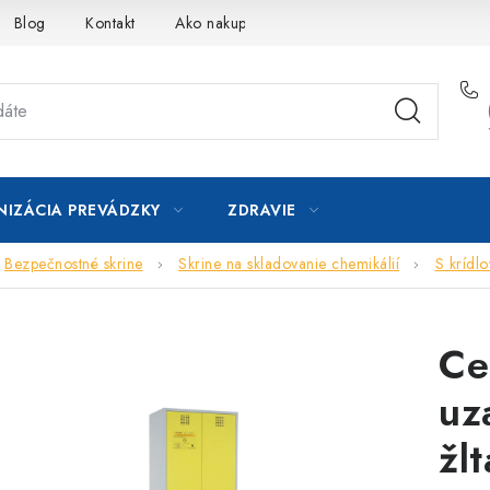
Blog
Kontakt
Ako nakupovať
IZÁCIA PREVÁDZKY
ZDRAVIE
Bezpečnostné skrine
Skrine na skladovanie chemikálií
S krídl
Ce
uz
žlt