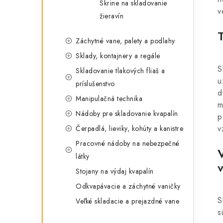
Skrine na skladovanie
v
žieravín
Záchytné vane, palety a podlahy
Sklady, kontajnery a regále
S
Skladovanie tlakových fliaš a
u
príslušenstvo
d
Manipulačná technika
m
Nádoby pre skladovanie kvapalín
p
v
Čerpadlá, lieviky, kohúty a kanistre
Pracovné nádoby na nebezpečné
látky
Stojany na výdaj kvapalín
Odkvapávacie a záchytné vaničky
S
Veľké skladacie a prejazdné vane
s