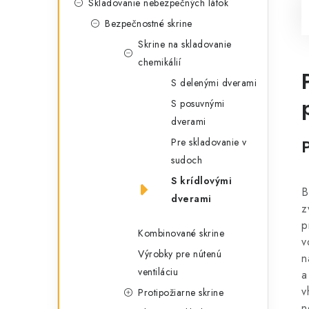
Skladovanie nebezpečných látok
Bezpečnostné skrine
Skrine na skladovanie
chemikálií
S delenými dverami
S posuvnými
dverami
Pre skladovanie v
sudoch
S krídlovými
B
dverami
z
p
Kombinované skrine
v
Výrobky pre nútenú
n
ventiláciu
a
v
Protipožiarne skrine
n