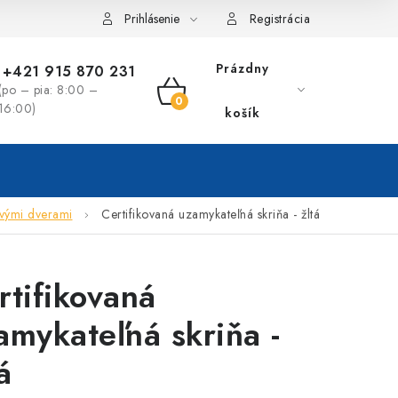
Prihlásenie
Registrácia
Prázdny
+421 915 870 231
(po – pia: 8:00 –
NÁKUPNÝ
16:00)
košík
KOŠÍK
ovými dverami
Certifikovaná uzamykateľná skriňa - žltá
rtifikovaná
amykateľná skriňa -
á