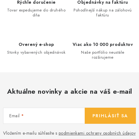
d
Rýchle doručenie
Objednávky na faktúru
a
Tovar expedujeme do druhého
Pohodlnejší nákup na zálohovú
dňa
faktúru
c
i
e
p
Overený e-shop
Viac ako 10 000 produktov
r
Stovky vybavených objednávok
Naše portfólio neustále
v
rozširujeme
k
y
v
ý
Aktuálne novinky a akcie na váš e-mail
p
i
s
Email
PRIHLÁSIŤ SA
u
Vložením e-mailu súhlasíte s
podmienkami ochrany osobných údajov