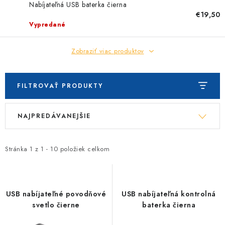
Nabíjateľná USB baterka čierna
€19,50
Vypredané
Zobraziť viac produktov
FILTROVAŤ PRODUKTY
V
R
NAJPREDÁVANEJŠIE
ý
a
p
d
i
e
Stránka
1
z
1
-
10
položiek celkom
s
n
p
i
r
e
USB nabíjateľné povodňové
USB nabíjateľná kontrolná
o
p
svetlo čierne
baterka čierna
d
r