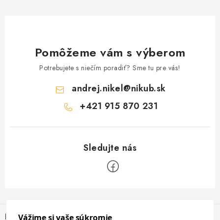
Pomôžeme vám s výberom
Potrebujete s niečím poradiť? Sme tu pre vás!
andrej.nikel
@
nikub.sk
+421 915 870 231
Z
á
Informácie pre vás