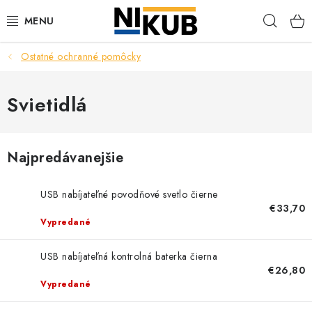
Prejsť
Hľad
na
obsah
Ostatné ochranné pomôcky
EKOLÓGIA
BEZPEČNOSŤ
Svietidlá
ORGANIZÁCIA PREVÁDZKY
Najpredávanejšie
ZDRAVIE
USB nabíjateľné povodňové svetlo čierne
Obchodné podmienky
Ochrana osobných údajov
Blog
€33,70
Vypredané
Kontakt
Ako nakupovať
USB nabíjateľná kontrolná baterka čierna
€26,80
Vypredané