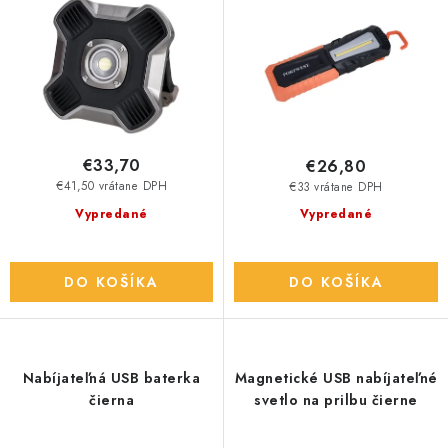
u
o
k
d
t
u
o
k
v
t
o
€33,70
€26,80
v
€41,50 vrátane DPH
€33 vrátane DPH
Vypredané
Vypredané
DO KOŠÍKA
DO KOŠÍKA
Nabíjateľná USB baterka
Magnetické USB nabíjateľné
čierna
svetlo na prilbu čierne