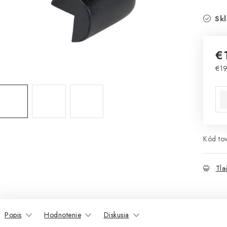
Skl
€
€19
Jed
Kód tov
Tla
Popis
Hodnotenie
Diskusia