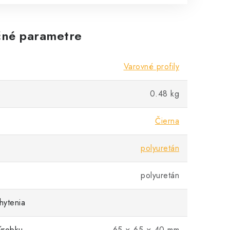
né parametre
Varovné profily
0.48 kg
Čierna
polyuretán
polyuretán
hytenia
ýrobku
65 × 65 × 40 mm