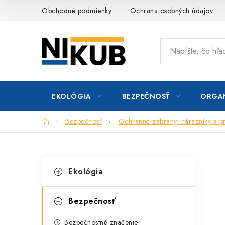
Prejsť
Obchodné podmienky
Ochrana osobných údajov
na
obsah
EKOLÓGIA
BEZPEČNOSŤ
ORGAN
Domov
Bezpečnosť
Ochranné zábrany, nárazníky a pr
B
K
Preskočiť
Ekológia
kategórie
a
o
t
č
Bezpečnosť
e
n
Bezpečnostné značenie