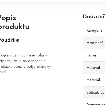
Popis
Dodatoč
produktu
Kategória
Použitie
Hmotnosť
pojka slúži k ochrane rohu v
Farba
rípade, že je na označenie
rekážky použitý polyuretánový
Materiál
rofil.
Materiál
Spôsob uc
Rozmery v