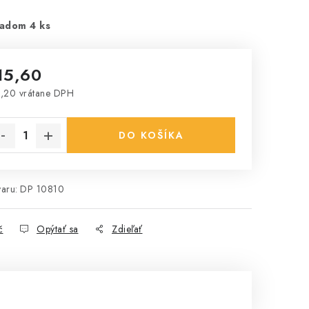
adom 4 ks
15,60
,20 vrátane DPH
notková cena:
DO KOŠÍKA
aru:
DP 10810
č
Opýtať sa
Zdieľať