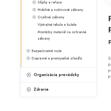
Stĺpiky a reťaze
Mobilné a nožnicové zábrany
Oceľové zábrany
Výstražné tabule a kužele
Montážny materiál na ochranné
zábrany
Bezpečnostné nože
S
Dopravné a priemyselné zrkadlá
p
p
Organizácia prevádzky
p
Zdravie