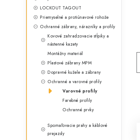
g
ý
LOCKOUT TAGOUT
ó
Priemyselné a protiúnavové rohože
p
r
Ochranné zábrany, nárazníky a profily
a
i
Kovové zahradzovacie stĺpiky a
e
n
nástenné kazety
Montážny materiál
e
Plastové zábrany MPM
l
Dopravné kužele a zábrany
Ochranné a varovné profily
Varovné profily
Farebné profily
Ochranné prvky
Spomaľovacie prahy a káblové
prejazdy