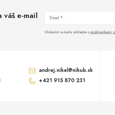
 váš e-mail
Email
Vložením e-mailu súhlasíte s
podmienkami o
andrej.nikel
@
nikub.sk
+421 915 870 231
!