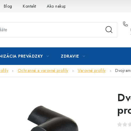
Blog
Kontakt
Ako nakupovať
IZÁCIA PREVÁDZKY
ZDRAVIE
ofily
Ochranné a varovné profily
Varovné profily
Dvojrame
Dv
pro