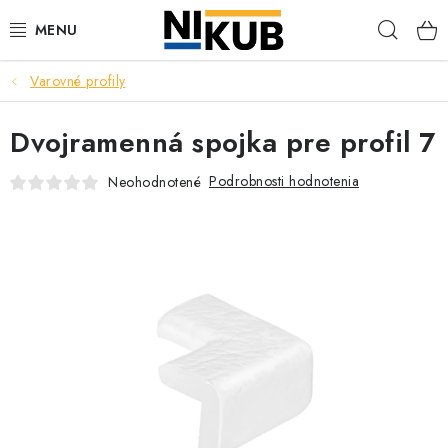
Prejsť
Hľad
na
obsah
Varovné profily
EKOLÓGIA
Dvojramenná spojka pre profil 7
BEZPEČNOSŤ
Podrobnosti hodnotenia
Neohodnotené
ORGANIZÁCIA PREVÁDZKY
ZDRAVIE
Obchodné podmienky
Ochrana osobných údajov
Blog
Kontakt
Ako nakupovať