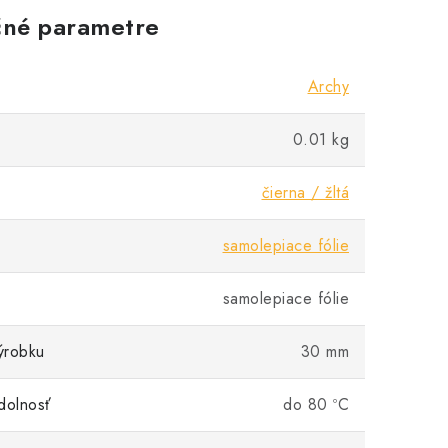
né parametre
Archy
0.01 kg
čierna / žltá
samolepiace fólie
samolepiace fólie
ýrobku
30 mm
dolnosť
do 80 ºC