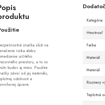
Popis
Dodatoč
produktu
Kategória
Použitie
Hmotnosť
ezpečnostná značka slúži na
Farba
značenie rizika alebo
ymedzenie určitého
Materiál
racovného priestoru, a to vo
nútri budov aj mimo. Použitie
Materiál
načky závisí od jej materiálu,
eplotnej odolnosti a
Rozmery v
ovrchovej úprave.
Teplotná o