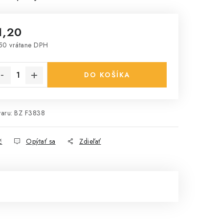
1,20
50 vrátane DPH
notková cena:
DO KOŠÍKA
aru:
BZ F3838
č
Opýtať sa
Zdieľať