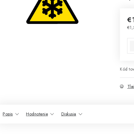
€
€1,
Jed
Kód tov
Tla
Popis
Hodnotenie
Diskusia