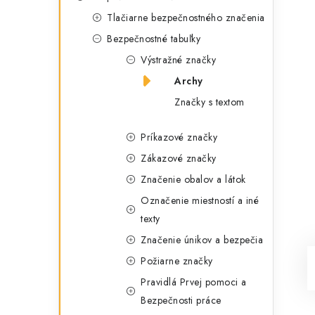
g
ý
Tlačiarne bezpečnostného značenia
ó
Bezpečnostné tabuľky
p
r
Výstražné značky
a
i
Archy
e
n
Značky s textom
e
Príkazové značky
l
Zákazové značky
Značenie obalov a látok
Označenie miestností a iné
texty
Značenie únikov a bezpečia
Požiarne značky
Pravidlá Prvej pomoci a
Bezpečnosti práce