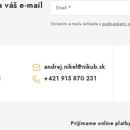
 váš e-mail
Email
Vložením e-mailu súhlasíte s
podmienkami o
andrej.nikel
@
nikub.sk
+421 915 870 231
!
Prijímame online platb