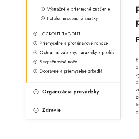
Výstražné a orientačné značenie
Fotoluminiscenčné značky
LOCKOUT TAGOUT
Priemyselné a protiúnavové rohože
Ochranné zábrany, nárazníky a profily
B
Bezpečnostné nože
o
Dopravné a priemyselné zrkadlá
v
p
v
Organizácia prevádzky
z
t
Zdravie
p