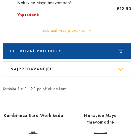
Nohavice Mayo tmavomodré
€12,50
Vypredané
Zobraziť viac produktov
FILTROVAŤ PRODUKTY
V
R
NAJPREDÁVANEJŠIE
ý
a
p
d
i
e
Stránka
1
z
2
-
22
položiek celkom
s
n
p
i
r
e
Kombinéza Euro Work šedá
Nohavice Mayo
o
p
tmavomodré
d
r