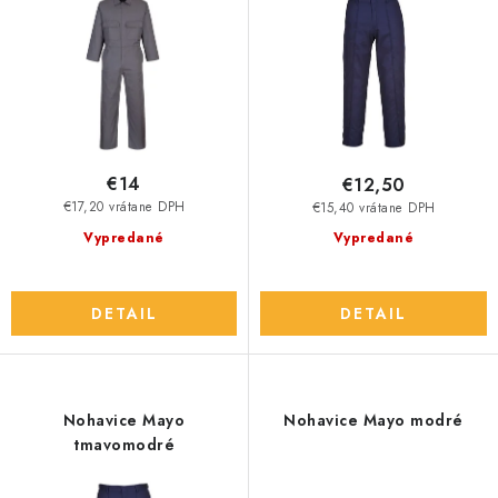
u
o
k
d
t
u
o
k
v
t
o
€14
€12,50
v
€17,20 vrátane DPH
€15,40 vrátane DPH
Vypredané
Vypredané
DETAIL
DETAIL
Nohavice Mayo
Nohavice Mayo modré
tmavomodré