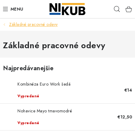
Prejsť
Hľad
na
obsah
Základné pracovné odevy
EKOLÓGIA
BEZPEČNOSŤ
Základné pracovné odevy
ORGANIZÁCIA PREVÁDZKY
Najpredávanejšie
ZDRAVIE
Kombinéza Euro Work šedá
Obchodné podmienky
Ochrana osobných údajov
Blog
€14
Vypredané
Kontakt
Ako nakupovať
Nohavice Mayo tmavomodré
€12,50
Vypredané