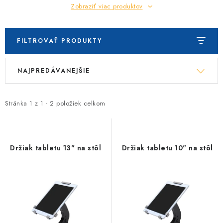
Zobraziť viac produktov
FILTROVAŤ PRODUKTY
V
R
NAJPREDÁVANEJŠIE
ý
a
p
d
i
e
Stránka
1
z
1
-
2
položiek celkom
s
n
p
i
r
e
Držiak tabletu 13" na stôl
Držiak tabletu 10" na stôl
o
p
d
r
u
o
k
d
t
u