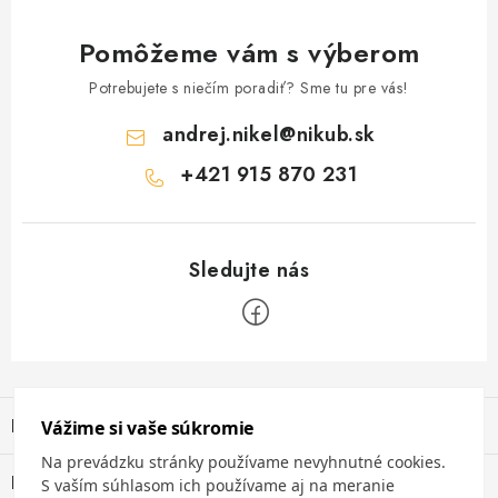
Pomôžeme vám s výberom
Potrebujete s niečím poradiť? Sme tu pre vás!
andrej.nikel
@
nikub.sk
+421 915 870 231
Z
á
Informácie pre vás
p
ä
Obchodné podmienky
Blog