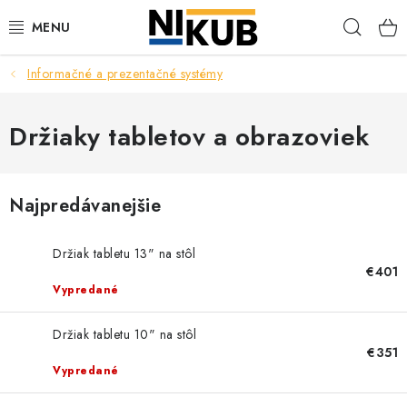
Prejsť
Hľad
na
obsah
Informačné a prezentačné systémy
EKOLÓGIA
BEZPEČNOSŤ
Držiaky tabletov a obrazoviek
ORGANIZÁCIA PREVÁDZKY
Najpredávanejšie
ZDRAVIE
Držiak tabletu 13" na stôl
Obchodné podmienky
Ochrana osobných údajov
Blog
€401
Vypredané
Kontakt
Ako nakupovať
Držiak tabletu 10" na stôl
€351
Vypredané