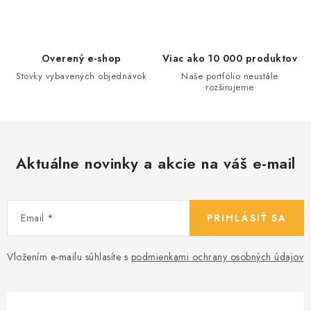
i
e
p
Overený e-shop
Viac ako 10 000 produktov
r
Stovky vybavených objednávok
Naše portfólio neustále
v
rozširujeme
k
y
v
ý
Aktuálne novinky a akcie na váš e-mail
p
i
s
Email
PRIHLÁSIŤ SA
u
Vložením e-mailu súhlasíte s
podmienkami ochrany osobných údajov