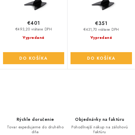
o
k
v
t
o
€401
€351
v
€493,20 vrátane DPH
€431,70 vrátane DPH
Vypredané
Vypredané
DO KOŠÍKA
DO KOŠÍKA
O
v
l
á
d
Rýchle doručenie
Objednávky na faktúru
a
Tovar expedujeme do druhého
Pohodlnejší nákup na zálohovú
dňa
faktúru
c