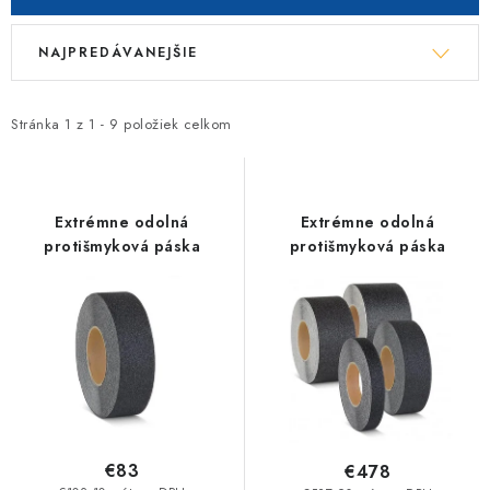
V
R
NAJPREDÁVANEJŠIE
ý
a
p
d
i
e
Stránka
1
z
1
-
9
položiek celkom
s
n
p
i
r
e
Extrémne odolná
Extrémne odolná
o
p
protišmyková páska
protišmyková páska
d
r
u
o
k
d
t
u
o
k
v
t
o
€83
€478