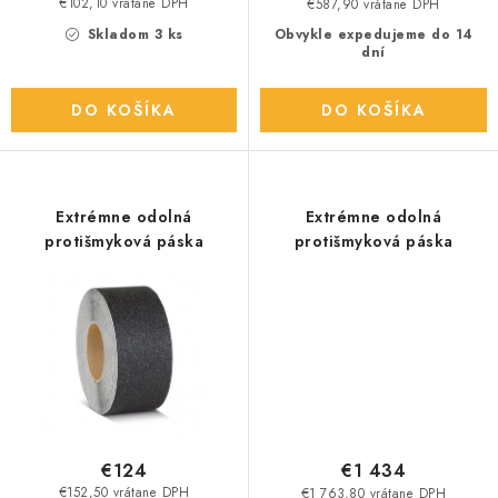
v
€102,10 vrátane DPH
€587,90 vrátane DPH
Skladom 3 ks
Obvykle expedujeme do 14
dní
DO KOŠÍKA
DO KOŠÍKA
Extrémne odolná
Extrémne odolná
protišmyková páska
protišmyková páska
€124
€1 434
€152,50 vrátane DPH
€1 763,80 vrátane DPH