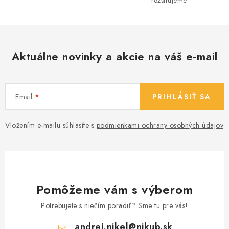
v
rozširujeme
k
y
v
ý
Aktuálne novinky a akcie na váš e-mail
p
i
s
Email
PRIHLÁSIŤ SA
u
Vložením e-mailu súhlasíte s
podmienkami ochrany osobných údajov
Pomôžeme vám s výberom
Potrebujete s niečím poradiť? Sme tu pre vás!
andrej.nikel
@
nikub.sk