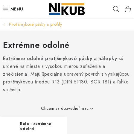
Prejsť
Hľad
na
obsah
Protišmykové pásky a profily
EKOLÓGIA
BEZPEČNOSŤ
Extrémne odolné
ORGANIZÁCIA PREVÁDZKY
Extrémne odolné protišmykové pásky a nálepky
sú
určené na miesta s vysokou mierou zaťaženia a
ZDRAVIE
znečistenia. Majú špeciálne upravený povrch s vynikajúcou
protišmykovou triedou R13 (DIN 51130, BGR 181) a ľahko
sa čistia.
Obchodné podmienky
Ochrana osobných údajov
Blog
Kontakt
Ako nakupovať
Chcem sa dozvedieť viac
Role - extrémne
odolné