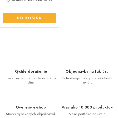
Skladom viac ako 10 ks
DO KOŠÍKA
O
v
l
á
d
Rýchle doručenie
Objednávky na faktúru
a
Tovar expedujeme do druhého
Pohodlnejší nákup na zálohovú
dňa
faktúru
c
i
e
p
Overený e-shop
Viac ako 10 000 produktov
r
Stovky vybavených objednávok
Naše portfólio neustále