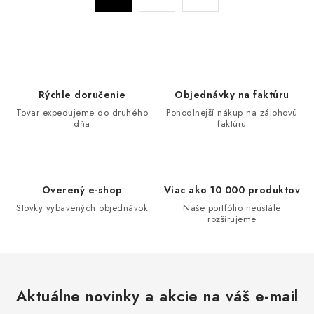
a
r
c
á
n
i
k
e
o
p
Rýchle doručenie
Objednávky na faktúru
v
r
Tovar expedujeme do druhého
Pohodlnejší nákup na zálohovú
a
v
dňa
faktúru
n
k
i
y
e
v
Overený e-shop
Viac ako 10 000 produktov
ý
Stovky vybavených objednávok
Naše portfólio neustále
p
rozširujeme
i
s
u
Aktuálne novinky a akcie na váš e-mail