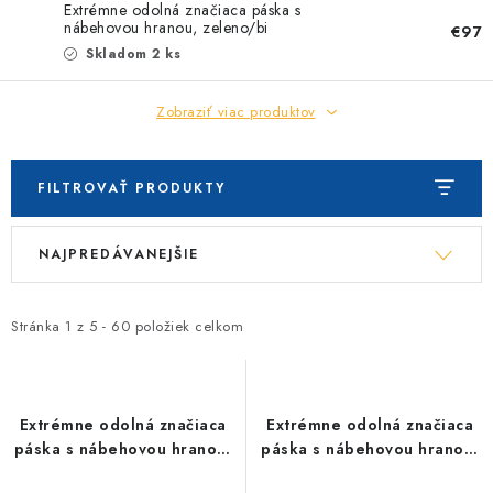
Extrémne odolná značiaca páska s
nábehovou hranou, zeleno/bi
€97
Skladom 2 ks
Zobraziť viac produktov
FILTROVAŤ PRODUKTY
V
R
NAJPREDÁVANEJŠIE
ý
a
p
d
i
e
Stránka
1
z
5
-
60
položiek celkom
s
n
p
i
r
e
Extrémne odolná značiaca
Extrémne odolná značiaca
o
p
páska s nábehovou hranou,
páska s nábehovou hranou,
žlto/čier
žltá
d
r