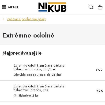
Prejsť
Hľad
na
obsah
Značiace podlahové pásky
EKOLÓGIA
BEZPEČNOSŤ
Extrémne odolné
ORGANIZÁCIA PREVÁDZKY
Najpredávanejšie
ZDRAVIE
Extrémne odolná značiaca páska s
nábehovou hranou, žlto/čier
Obchodné podmienky
Ochrana osobných údajov
Blog
€97
Obvykle expedujeme do 21 dní
Kontakt
Ako nakupovať
Extrémne odolná značiaca páska s
nábehovou hranou, žltá
€75
Skladom 2 ks