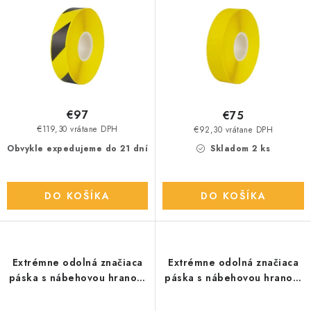
u
o
k
d
t
u
o
k
v
t
o
€97
€75
v
€119,30 vrátane DPH
€92,30 vrátane DPH
Obvykle expedujeme do 21 dní
Skladom 2 ks
DO KOŠÍKA
DO KOŠÍKA
Extrémne odolná značiaca
Extrémne odolná značiaca
páska s nábehovou hranou,
páska s nábehovou hranou,
zeleno/bi
zelená