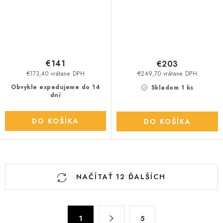
€141
€203
€173,40 vrátane DPH
€249,70 vrátane DPH
Obvykle expedujeme do 14
Skladom 1 ks
dní
DO KOŠÍKA
DO KOŠÍKA
O
NAČÍTAŤ 12 ĎALŠÍCH
v
l
á
S
d
1
5
t