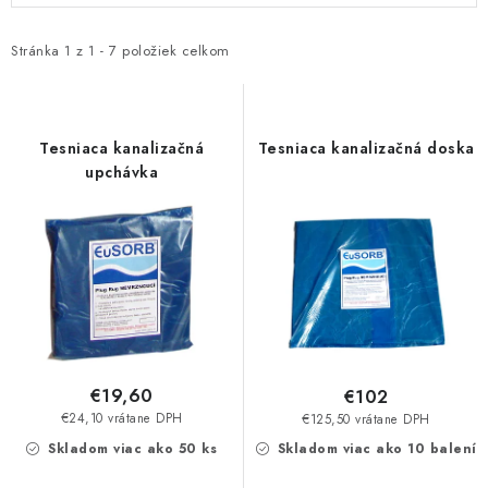
p
d
i
e
Stránka
1
z
1
-
7
položiek celkom
s
n
p
i
r
e
Tesniaca kanalizačná
Tesniaca kanalizačná doska
o
p
upchávka
d
r
u
o
k
d
t
u
o
k
v
t
o
€19,60
€102
v
€24,10 vrátane DPH
€125,50 vrátane DPH
Skladom viac ako 50 ks
Skladom viac ako 10 balení