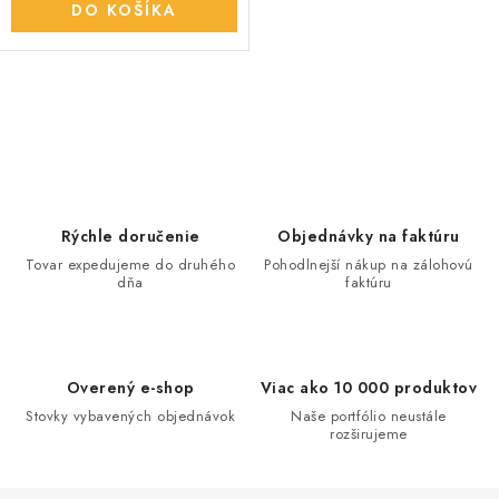
DO KOŠÍKA
O
v
l
á
d
Rýchle doručenie
Objednávky na faktúru
a
Tovar expedujeme do druhého
Pohodlnejší nákup na zálohovú
dňa
faktúru
c
i
e
p
Overený e-shop
Viac ako 10 000 produktov
r
Stovky vybavených objednávok
Naše portfólio neustále
v
rozširujeme
k
y