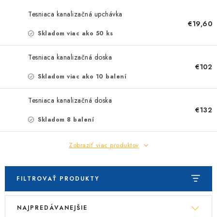
Tesniaca kanalizačná upchávka
€19,60
Skladom viac ako 50 ks
Tesniaca kanalizačná doska
€102
Skladom viac ako 10 balení
Tesniaca kanalizačná doska
€132
Skladom 8 balení
Zobraziť viac produktov
FILTROVAŤ PRODUKTY
V
R
NAJPREDÁVANEJŠIE
ý
a