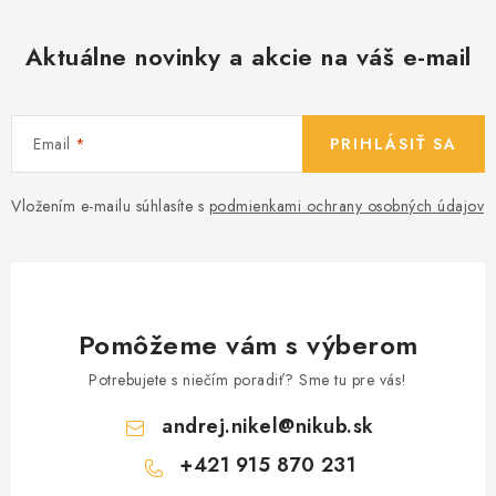
v
ý
Aktuálne novinky a akcie na váš e-mail
p
i
s
Email
PRIHLÁSIŤ SA
u
Vložením e-mailu súhlasíte s
podmienkami ochrany osobných údajov
Pomôžeme vám s výberom
Potrebujete s niečím poradiť? Sme tu pre vás!
andrej.nikel
@
nikub.sk
+421 915 870 231