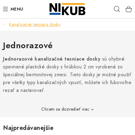
Prejsť
Hľad
na
obsah
Kanalizačné tesniace dosky
EKOLÓGIA
BEZPEČNOSŤ
Jednorazové
ORGANIZÁCIA PREVÁDZKY
Jednorazové kanalizačné tesniace dosky
sú ohybné
spevnené plastické dosky s hrúbkou 2 cm vyrobené zo
ZDRAVIE
špeciálnej bentonitovej zmesi. Tieto dosky je možné použiť
pre všetky typy kanalizačných vpustí, môžete ich ľubovoľne
rezať a nastavovať.
Obchodné podmienky
Ochrana osobných údajov
Blog
Kontakt
Ako nakupovať
Chcem sa dozvedieť viac
Najpredávanejšie