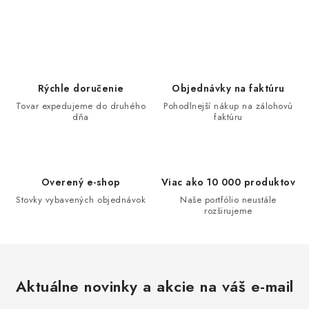
O
v
l
á
d
Rýchle doručenie
Objednávky na faktúru
a
Tovar expedujeme do druhého
Pohodlnejší nákup na zálohovú
dňa
faktúru
c
i
e
p
Overený e-shop
Viac ako 10 000 produktov
r
Stovky vybavených objednávok
Naše portfólio neustále
v
rozširujeme
k
y
v
ý
Aktuálne novinky a akcie na váš e-mail
p