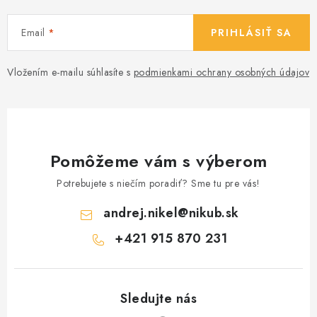
i
s
Email
PRIHLÁSIŤ SA
u
Vložením e-mailu súhlasíte s
podmienkami ochrany osobných údajov
Pomôžeme vám s výberom
Potrebujete s niečím poradiť? Sme tu pre vás!
andrej.nikel
@
nikub.sk
+421 915 870 231