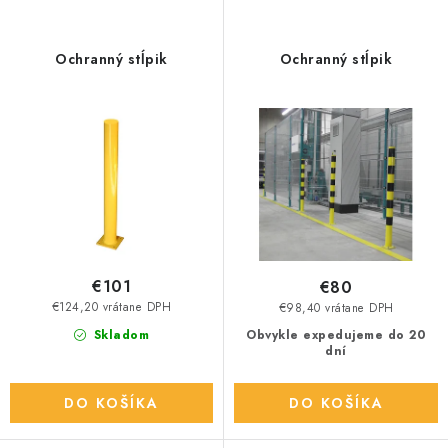
s
n
p
i
r
e
Ochranný stĺpik
Ochranný stĺpik
o
p
d
r
u
o
k
d
t
u
o
k
v
t
o
€101
€80
v
€124,20 vrátane DPH
€98,40 vrátane DPH
Skladom
Obvykle expedujeme do 20
dní
DO KOŠÍKA
DO KOŠÍKA