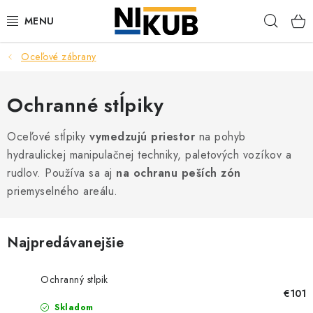
Prejsť
Hľad
na
obsah
Oceľové zábrany
EKOLÓGIA
BEZPEČNOSŤ
Ochranné stĺpiky
ORGANIZÁCIA PREVÁDZKY
Oceľové stĺpiky
vymedzujú priestor
na pohyb
hydraulickej manipulačnej techniky, paletových vozíkov a
ZDRAVIE
rudlov. Používa sa aj
na ochranu
peších zón
priemyselného areálu.
Obchodné podmienky
Ochrana osobných údajov
Blog
Kontakt
Ako nakupovať
Najpredávanejšie
Ochranný stĺpik
€101
Skladom