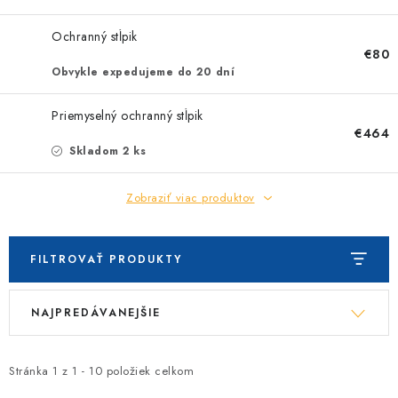
Ochranný stĺpik
€80
Obvykle expedujeme do 20 dní
Priemyselný ochranný stĺpik
€464
Skladom 2 ks
Zobraziť viac produktov
FILTROVAŤ PRODUKTY
V
R
NAJPREDÁVANEJŠIE
ý
a
p
d
i
e
Stránka
1
z
1
-
10
položiek celkom