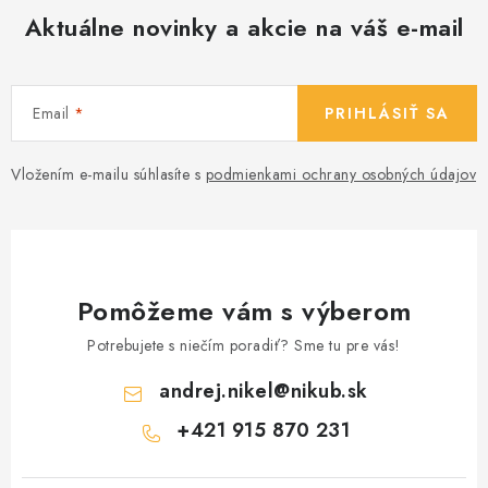
ý
Aktuálne novinky a akcie na váš e-mail
p
i
s
Email
PRIHLÁSIŤ SA
u
Vložením e-mailu súhlasíte s
podmienkami ochrany osobných údajov
Pomôžeme vám s výberom
Potrebujete s niečím poradiť? Sme tu pre vás!
andrej.nikel
@
nikub.sk
+421 915 870 231