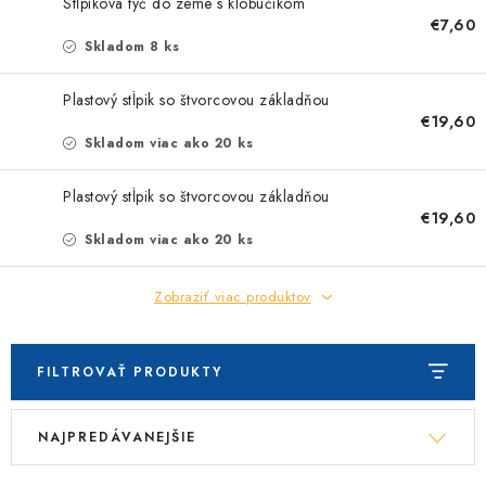
Stĺpiková tyč do zeme s klobúčikom
€7,60
Skladom 8 ks
Plastový stĺpik so štvorcovou základňou
€19,60
Skladom viac ako 20 ks
Plastový stĺpik so štvorcovou základňou
€19,60
Skladom viac ako 20 ks
Zobraziť viac produktov
FILTROVAŤ PRODUKTY
V
R
NAJPREDÁVANEJŠIE
ý
a
p
d