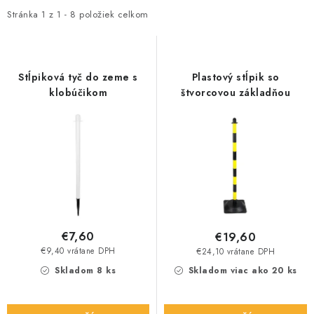
i
e
Stránka
1
z
1
-
8
položiek celkom
s
n
p
i
r
e
Stĺpiková tyč do zeme s
Plastový stĺpik so
o
p
klobúčikom
štvorcovou základňou
d
r
u
o
k
d
t
u
o
k
v
t
o
€7,60
€19,60
v
€9,40 vrátane DPH
€24,10 vrátane DPH
Skladom 8 ks
Skladom viac ako 20 ks