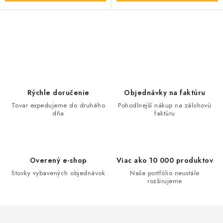
O
v
l
á
d
Rýchle doručenie
Objednávky na faktúru
a
Tovar expedujeme do druhého
Pohodlnejší nákup na zálohovú
dňa
faktúru
c
i
e
p
Overený e-shop
Viac ako 10 000 produktov
r
Stovky vybavených objednávok
Naše portfólio neustále
v
rozširujeme
k
y
v