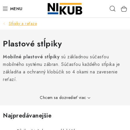
Prejsť
Hľad
na
obsah
Stĺpiky a reťaze
EKOLÓGIA
BEZPEČNOSŤ
Plastové stĺpiky
ORGANIZÁCIA PREVÁDZKY
Mobilné plastové stĺpiky
sú základnou súčasťou
mobilného systému zábran. Súčasťou každého stĺpika je
ZDRAVIE
základňa a ochranný klobúčik so 4 okami na zavesenie
reťazí.
Obchodné podmienky
Ochrana osobných údajov
Blog
Kontakt
Ako nakupovať
Chcem sa dozvedieť viac
Najpredávanejšie