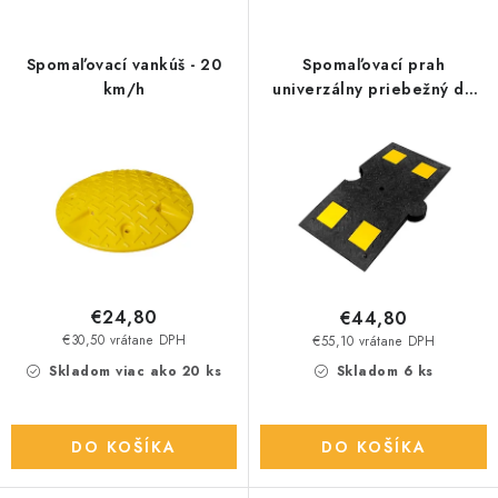
s
n
p
i
r
e
Spomaľovací vankúš - 20
Spomaľovací prah
o
p
km/h
univerzálny priebežný do
30 km/h
d
r
u
o
k
d
t
u
o
k
v
t
o
€24,80
€44,80
v
€30,50 vrátane DPH
€55,10 vrátane DPH
Skladom viac ako 20 ks
Skladom 6 ks
DO KOŠÍKA
DO KOŠÍKA