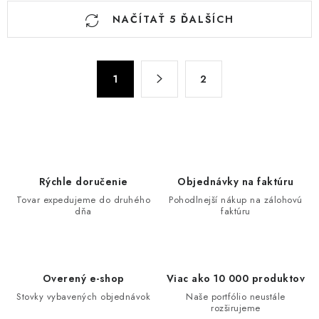
O
NAČÍTAŤ 5 ĎALŠÍCH
v
l
á
S
d
1
2
t
a
r
c
á
n
i
k
e
o
p
Rýchle doručenie
Objednávky na faktúru
v
r
Tovar expedujeme do druhého
Pohodlnejší nákup na zálohovú
a
v
dňa
faktúru
n
k
i
y
e
v
Overený e-shop
Viac ako 10 000 produktov
ý
Stovky vybavených objednávok
Naše portfólio neustále
p
rozširujeme