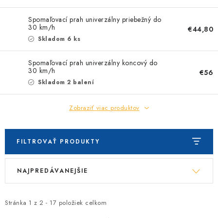
Spomaľovací prah univerzálny priebežný do
30 km/h
€44,80
Skladom 6 ks
Spomaľovací prah univerzálny koncový do
30 km/h
€56
Skladom 2 balení
Zobraziť viac produktov
FILTROVAŤ PRODUKTY
V
R
NAJPREDÁVANEJŠIE
ý
a
p
d
i
e
Stránka
1
z
2
-
17
položiek celkom