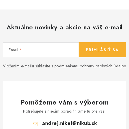
i
s
u
Aktuálne novinky a akcie na váš e-mail
Email
PRIHLÁSIŤ SA
Vložením e-mailu súhlasíte s
podmienkami ochrany osobných údajov
Pomôžeme vám s výberom
Potrebujete s niečím poradiť? Sme tu pre vás!
andrej.nikel
@
nikub.sk