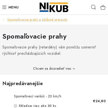
Prejsť
Hľad
na
obsah
Spomaľovacie prahy a káblové prejazdy
EKOLÓGIA
BEZPEČNOSŤ
Spomaľovacie prahy
ORGANIZÁCIA PREVÁDZKY
Spomaľovacie prahy (retardéry) vám pomôžu usmerniť
rýchlosť prechádzajúcich vozidiel.
ZDRAVIE
Chcem sa dozvedieť viac
Obchodné podmienky
Ochrana osobných údajov
Blog
Kontakt
Ako nakupovať
Najpredávanejšie
Spomaľovací vankúš - 20 km/h
€24,80
Skladom viac ako 20 ks